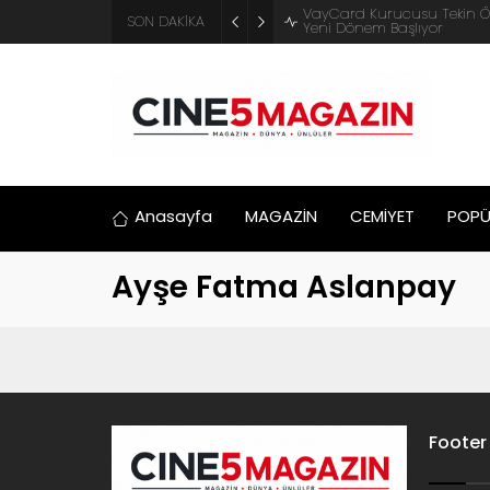
VayCard Kurucusu Tekin ÖZBE
SON DAKİKA
Yeni Dönem Başlıyor
Anasayfa
MAGAZİN
CEMİYET
POPÜ
Ayşe Fatma Aslanpay
Footer