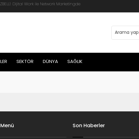
LLİ: Dijital Work ile Network Marketingde
LER
SEKTÖR
DÜNYA
SAĞLIK
 Menü
Son Haberler