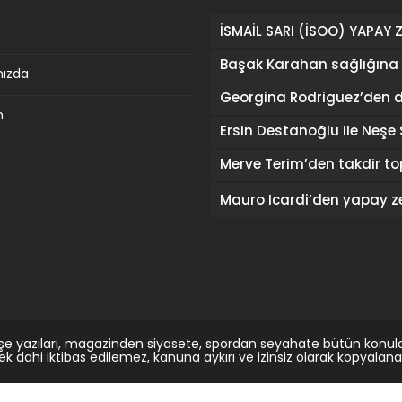
mızda
m
şe yazıları, magazinden siyasete, spordan seyahate bütün konula
rek dahi iktibas edilemez, kanuna aykırı ve izinsiz olarak kopyal