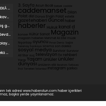
3. Sayfa
Acun Ilıcalı
cadde
bebek
İSMAİL SARI (İSOO) YAPAY ZEKÂ DESTEKLİ MÜZİK ÇALIŞMALARIYLA DİJİTAL SAHNEDE
caddemanset
Dilan
Polat
dizi
Dünya
Engin Polat
estetik
Başak Karahan sağlığına kavuştu, doğum gününü ailesiyle kutladı
Güncel
gazetehaberi
haber
haberler
Georgina Rodriguez’den dış görünüş eleştirilerine yanıt
kanal d
Hukuk
Magazin
Kültür Sanat
Ersin Destanoğlu ile Neşe Sevdik Kurtovic evlendi
konser
magazin haberleri
Mehmet Ali Erbil
müzik
oyuncu
Nişantaşı
Pınar Deniz
Sağlık
Merve Terim’den takdir toplayan davranış
sinema
son dakika
Serenay Sarıkaya
sosyal medya
Survivor
Survivor
Mauro Icardi’den yapay zekâ destekli paylaşım
televizyon
tv rehberi
All Star
suç
ünlüler
Yaşam
ünlüler
Yargı
dünyası
ünlülerin stili
İbrahim Tatlıses
ınstagram
şarkıcı
İnci Taneleri
İstanbul
rın tek adresi www.haberolun.com haber içerikleri
anamaz, başka yerde yayınlanamaz.