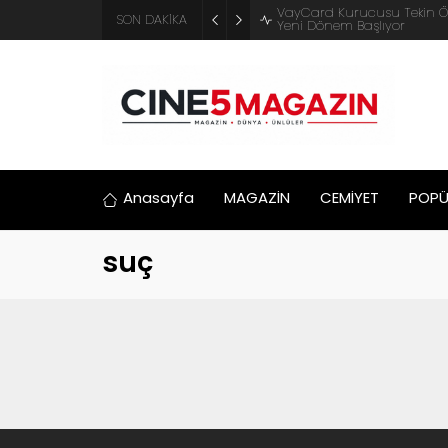
VayCard Kurucusu Tekin ÖZBE
SON DAKİKA
Yeni Dönem Başlıyor
Anasayfa
MAGAZİN
CEMİYET
POPÜ
suç