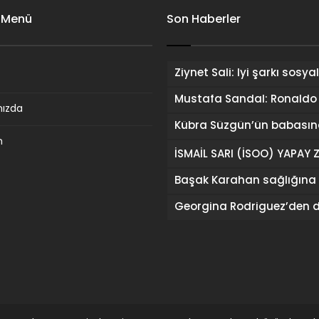
 Menü
Son Haberler
mızda
m