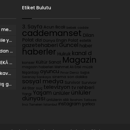
Etiket Bulutu
3. Sayfa
Acun Ilıcalı
cadde
bebek
Ziynet Sali: İyi şarkı sosyal medyayla da yolunu buluyor
caddemanset
Dilan
Polat
dizi
Mustafa Sandal: Ronaldo ile yarışırım
Dünya
Engin Polat
estetik
Güncel
gazetehaberi
haber
haberler
Kübra Süzgün’ün babasından dikkat çeken iddialar: “3 milyon dolar kazanıldı”
kanal d
Hukuk
Magazin
Kültür Sanat
İSMAİL SARI (İSOO) YAPAY ZEKÂ DESTEKLİ MÜZİK ÇALIŞMALARIYLA DİJİTAL SAHNEDE
konser
magazin haberleri
Mehmet Ali Erbil
müzik
oyuncu
Nişantaşı
Pınar Deniz
Sağlık
Başak Karahan sağlığına kavuştu, doğum gününü ailesiyle kutladı
sinema
son dakika
Serenay Sarıkaya
sosyal medya
Survivor
Survivor
Georgina Rodriguez’den dış görünüş eleştirilerine yanıt
televizyon
tv rehberi
All Star
suç
ünlüler
Yaşam
ünlüler
Yargı
dünyası
ünlülerin stili
İbrahim Tatlıses
ınstagram
şarkıcı
İnci Taneleri
İstanbul