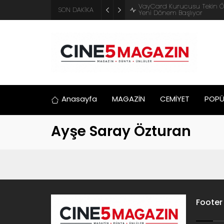
VayCard Kurucusu Tekin ÖZBE
SON DAKİKA
Yeni Dönem Başlıyor
Anasayfa
MAGAZİN
CEMİYET
POPÜ
Ayşe Saray Özturan
Footer