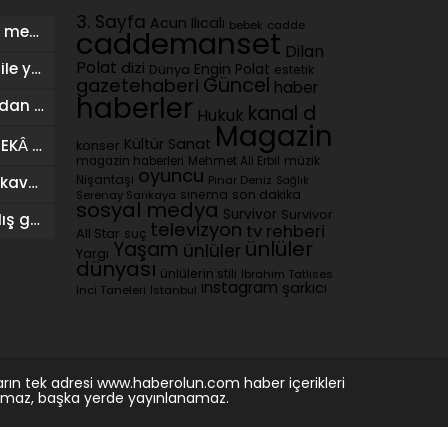
3. Sayfa
Acun Ilıcalı
cadde
bebek
Ziynet Sali: İyi şarkı sosyal medyayla da yolunu buluyor
caddemanset
Dilan
Polat
dizi
Mustafa Sandal: Ronaldo ile yarışırım
Dünya
Engin Polat
estetik
Güncel
gazetehaberi
haber
haberler
Kübra Süzgün’ün babasından dikkat çeken iddialar: “3 milyon dolar kazanıldı”
kanal d
Hukuk
Magazin
Kültür Sanat
İSMAİL SARI (İSOO) YAPAY ZEKÂ DESTEKLİ MÜZİK ÇALIŞMALARIYLA DİJİTAL SAHNEDE
konser
magazin haberleri
Mehmet Ali Erbil
müzik
oyuncu
Nişantaşı
Pınar Deniz
Sağlık
Başak Karahan sağlığına kavuştu, doğum gününü ailesiyle kutladı
sinema
son dakika
Serenay Sarıkaya
sosyal medya
Survivor
Survivor
Georgina Rodriguez’den dış görünüş eleştirilerine yanıt
televizyon
tv rehberi
All Star
suç
ünlüler
Yaşam
ünlüler
Yargı
dünyası
ünlülerin stili
İbrahim Tatlıses
ınstagram
şarkıcı
İnci Taneleri
İstanbul
rın tek adresi www.haberolun.com haber içerikleri
anamaz, başka yerde yayınlanamaz.