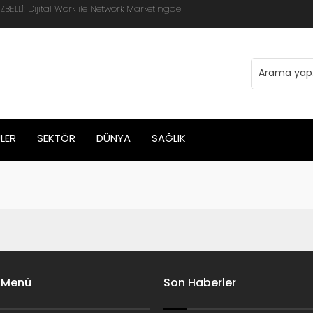
LLİ: Dijital Work ile Network Marketingde
LER
SEKTÖR
DÜNYA
SAĞLIK
 Menü
Son Haberler