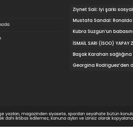
mızda
m
şe yazıları, magazinden siyasete, spordan seyahate bütün konula
rek dahi iktibas edilemez, kanuna aykırı ve izinsiz olarak kopyal