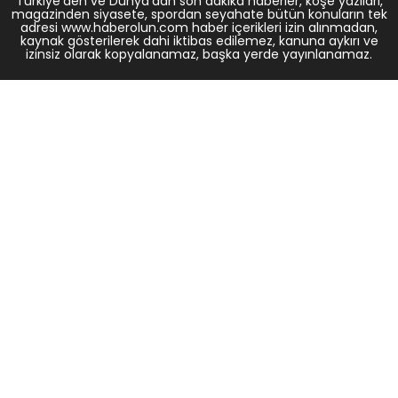
Türkiye'den ve Dünya’dan son dakika haberler, köşe yazıları,
magazinden siyasete, spordan seyahate bütün konuların tek
adresi www.haberolun.com haber içerikleri izin alınmadan,
kaynak gösterilerek dahi iktibas edilemez, kanuna aykırı ve
izinsiz olarak kopyalanamaz, başka yerde yayınlanamaz.