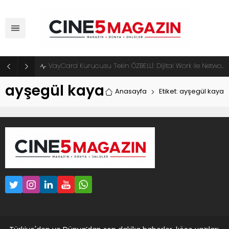
VayCard Kurucusu Tekin ÖZBELLİ: Dijital Work ile Network Marketingde Yeni Dönem Başlıyor
ayşegül kaya
Anasayfa
Etiket: ayşegül kaya