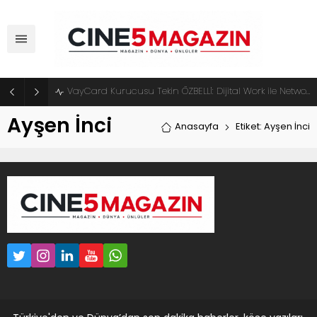
VayCard Kurucusu Tekin ÖZBELLİ: Dijital Work ile Network Marketingde Yeni Dönem Başlıyor
Ayşen İnci
Anasayfa
Etiket: Ayşen İnci