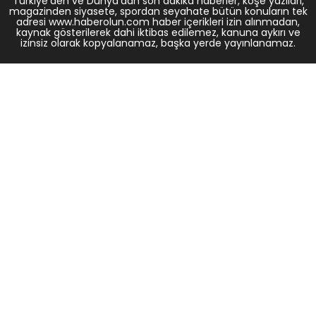
Türkiye'den ve Dünya’dan son dakika haberler, köşe yazıları,
magazinden siyasete, spordan seyahate bütün konuların tek
adresi www.haberolun.com haber içerikleri izin alınmadan,
kaynak gösterilerek dahi iktibas edilemez, kanuna aykırı ve
izinsiz olarak kopyalanamaz, başka yerde yayınlanamaz.