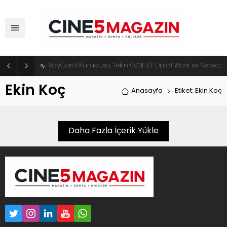
VayCard Kurucusu Tekin ÖZBELLİ: Dijital Work ile Network Marketingde Yeni Dönem Başlıyor
Ekin Koç
Anasayfa
Etiket: Ekin Koç
Daha Fazla İçerik Yükle