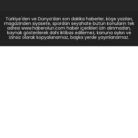
Türkiye'den ve Dünya’dan son dakika haberler, köşe yazıları,
magazinden siyasete, spordan seyahate bütün konuların tek
adresi www.haberolun.com haber içerikleri izin alınmadan,
kaynak gösterilerek dahi iktibas edilemez, kanuna aykırı ve
izinsiz olarak kopyalanamaz, başka yerde yayınlanamaz.