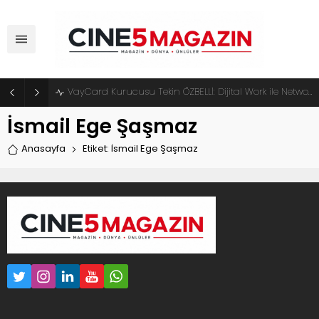
VayCard Kurucusu Tekin ÖZBELLİ: Dijital Work ile Network Marketingde Yeni Dönem Başlıyor
İsmail Ege Şaşmaz
Anasayfa
Etiket: İsmail Ege Şaşmaz