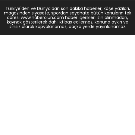
Türkiye'den ve Dünya’dan son dakika haberler, köşe yazıları,
magazinden siyasete, spordan seyahate bütün konuların tek
adresi www.haberolun.com haber içerikleri izin alınmadan,
kaynak gösterilerek dahi iktibas edilemez, kanuna aykırı ve
izinsiz olarak kopyalanamaz, başka yerde yayınlanamaz.