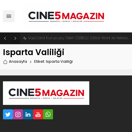
VayCard Kurucusu Tekin ÖZBELLİ: Dijital Work ile Network Marketingde Yeni Dönem Başlıyor
Isparta Valiliği
Anasayfa
Etiket: Isparta Valiliği