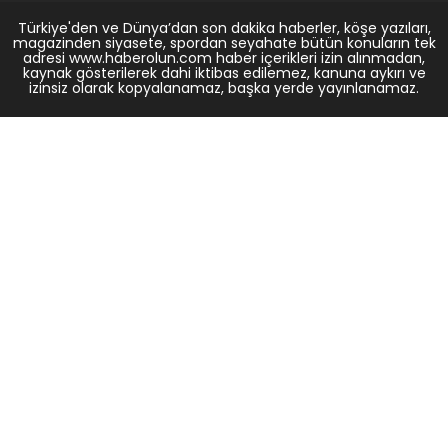
Türkiye'den ve Dünya’dan son dakika haberler, köşe yazıları,
magazinden siyasete, spordan seyahate bütün konuların tek
adresi www.haberolun.com haber içerikleri izin alınmadan,
kaynak gösterilerek dahi iktibas edilemez, kanuna aykırı ve
izinsiz olarak kopyalanamaz, başka yerde yayınlanamaz.