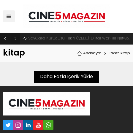
VayCard Kurucusu Tekin ÖZBELLİ: Dijital Work ile Network Marketingde Yeni Dönem Başlıyor
kitap
Anasayfa
Etiket: kitap
Daha Fazla İçerik Yükle