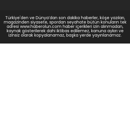
Türkiye'den ve Dünya’dan son dakika haberler, köşe yazıları,
magazinden siyasete, spordan seyahate bütün konuların tek
adresi www.haberolun.com haber içerikleri izin alınmadan,
kaynak gösterilerek dahi iktibas edilemez, kanuna aykırı ve
izinsiz olarak kopyalanamaz, başka yerde yayınlanamaz.