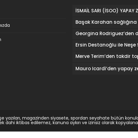
mızda
m
şe yazıları, magazinden siyasete, spordan seyahate bütün konula
rek dahi iktibas edilemez, kanuna aykırı ve izinsiz olarak kopyal