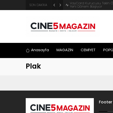
VayCard Kurucusu Tekin ÖZBE
SON DAKİKA
Yeni Dönem Başlıyor
Anasayfa
MAGAZİN
CEMİYET
POPÜ
Plak
Footer