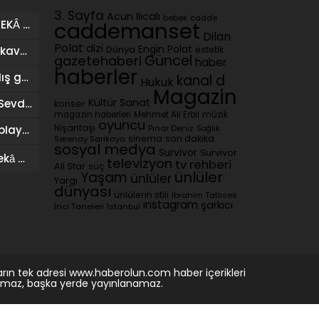
3. Sayfa
Acun Ilıcalı
cadde
bebek
İSMAİL SARI (İSOO) YAPAY ZEKÂ DESTEKLİ MÜZİK ÇALIŞMALARIYLA DİJİTAL SAHNEDE
caddemanset
Dilan
Polat
dizi
Dünya
Engin Polat
estetik
Başak Karahan sağlığına kavuştu, doğum gününü ailesiyle kutladı
Güncel
gazetehaberi
haber
haberler
Georgina Rodriguez’den dış görünüş eleştirilerine yanıt
kanal d
Hukuk
Magazin
Kültür Sanat
Ersin Destanoğlu ile Neşe Sevdik Kurtovic evlendi
konser
magazin haberleri
Mehmet Ali Erbil
müzik
oyuncu
Nişantaşı
Pınar Deniz
Sağlık
Merve Terim’den takdir toplayan davranış
sinema
son dakika
Serenay Sarıkaya
sosyal medya
Survivor
Survivor
Mauro Icardi’den yapay zekâ destekli paylaşım
televizyon
tv rehberi
All Star
suç
ünlüler
Yaşam
ünlüler
Yargı
dünyası
ünlülerin stili
İbrahim Tatlıses
ınstagram
şarkıcı
İnci Taneleri
İstanbul
rın tek adresi www.haberolun.com haber içerikleri
anamaz, başka yerde yayınlanamaz.