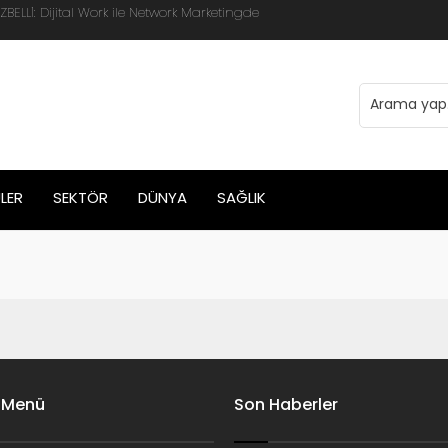
LLİ: Dijital Work ile Network Marketingde
LER
SEKTÖR
DÜNYA
SAĞLIK
 Menü
Son Haberler