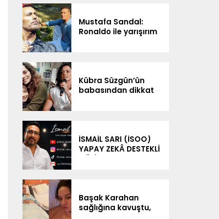
Mustafa Sandal:
Ronaldo ile yarışırım
Kübra Süzgün’ün
babasından dikkat
çeken iddialar: “3
milyon dolar
kazanıldı”
İSMAİL SARI (İSOO)
YAPAY ZEKÂ DESTEKLİ
MÜZİK
ÇALIŞMALARIYLA
DİJİTAL SAHNEDE
Başak Karahan
sağlığına kavuştu,
doğum gününü