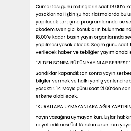
Cumartesi günü mitinglerin saat 18.00’e 
yasaklarına ilişkin şu hatırlatmalarda bul
yapılacak tartışma programlarında ise se
akademisyen gibi konukların bulunmasında
18.00’e kadar basın yayın organlarında se
yapılması yasak olacak. Seçim günü saat 18
verilecek haber ve tebliğler yayımlanabil
“21’DEN SONRA BÜTÜN YAYINLAR SERBEST”
Sandıklar kapandıktan sonra yayın serbest
bilgiler vermek ve halkı yanlış yönlendir
yasaktır. 14 Mayıs günü saat 21.00’den son
erkene alabilecek.
“KURALLARA UYMAYANLARA AĞIR YAPTIRI
Yayın yasağına uymayan kuruluşlar hakkında
riayet edilmesi Üst Kurulumuzun tüm yayın