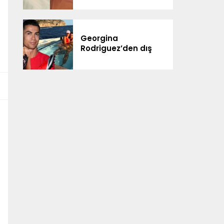
ailesiyle kutladı
Georgina
Rodriguez’den dış
görünüş eleştirilerine
yanıt