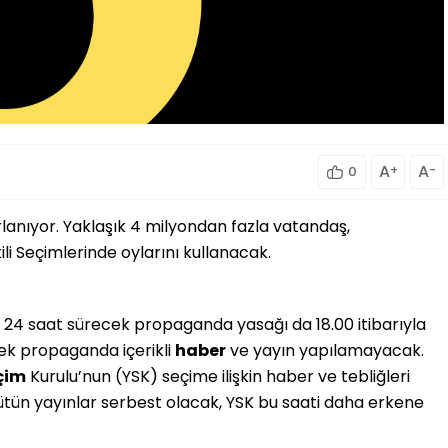
A
+
A
-
0
rlanıyor. Yaklaşık 4 milyondan fazla vatandaş,
i Seçimlerinde oylarını kullanacak.
, 24 saat sürecek propaganda yasağı da 18.00 itibarıyla
dek propaganda içerikli
haber
ve yayın yapılamayacak.
çim
Kurulu’nun (YSK) seçime ilişkin haber ve tebliğleri
ütün yayınlar serbest olacak, YSK bu saati daha erkene