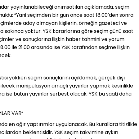
kadar yayınlanabileceği anımsatılan açıklamada, seçim
unuldu: “Yani seçimden bir gün önce saat 18.00’den sonra
çimlerde aday olmayan kişilerin, örneğin gazeteci ve
 sakınca yoktur. YSK kararlarına göre seçim günü saat
çimler ve sonuçlarına ilişkin haber tahmini ve yorum
.00 ile 21.00 arasında ise YSK tarafından seçime ilişkin
ecek.
isi yokken seçim sonuçlarını açıklamak, gerçek dışı
ebilecek manipülasyon amaçlı yayınlar yapmak kesinlikle
ra ise bütün yayınlar serbest olacak, YSK bu saati daha
MLAR VAR”
 en ağır yaptırımlar uygulanacak. Bu kurallara titizlikle
cılardan beklentisidir. YSK seçim takvimine aykırı