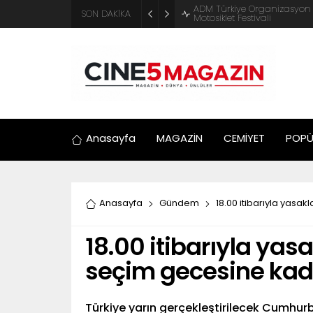
ADM Türkiye Organizasyon ve
SON DAKİKA
Motosiklet Festivali
Anasayfa
MAGAZİN
CEMİYET
POPÜ
Anasayfa
Gündem
18.00 itibarıyla yasak
18.00 itibarıyla yasa
seçim gecesine kada
Türkiye yarın gerçekleştirilecek Cumhurba