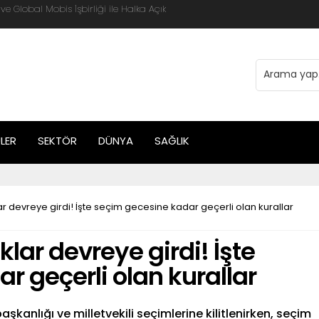
 Global Mobis İşbirliği ile Halka Açık
LER
SEKTÖR
DÜNYA
SAĞLIK
lar devreye girdi! İşte seçim gecesine kadar geçerli olan kurallar
klar devreye girdi! İşte
r geçerli olan kurallar
şkanlığı ve milletvekili seçimlerine kilitlenirken, seçim