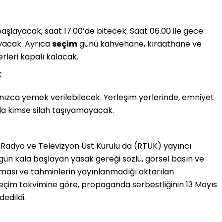
aşlayacak, saat 17.00’de bitecek. Saat 06.00 ile gece
ayacak. Ayrıca
seçim
günü kahvehane, kıraathane ve
rleri kapalı kalacak.
K
lnızca yemek verilebilecek. Yerleşim yerlerinde, emniyet
nda kimse silah taşıyamayacak.
i Radyo ve Televizyon Üst Kurulu da (RTÜK) yayıncı
 gün kala başlayan yasak gereği sözlü, görsel basın ve
ması ve tahminlerin yayınlanmadığı aktarılan
çim takvimine göre, propaganda serbestliğinin 13 Mayıs
edildi.