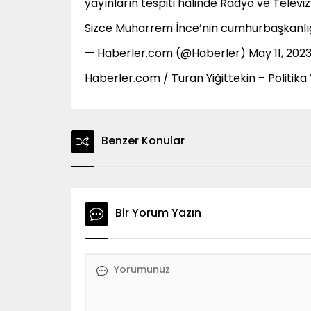
yayınların tespiti halinde Radyo ve Televi
Sizce Muharrem İnce’nin cumhurbaşkanlığ
— Haberler.com (@Haberler) May 11, 202
Haberler.com / Turan Yiğittekin – Politika
Benzer Konular
Bir Yorum Yazın