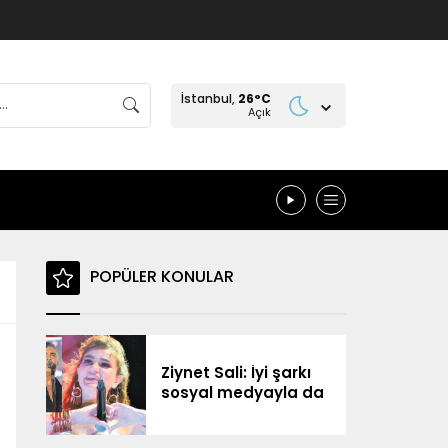
İstanbul,
26
°C
Açık
POPÜLER KONULAR
Ziynet Sali: İyi şarkı
sosyal medyayla da
yolunu buluyor