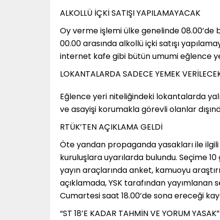
ALKOLLÜ İÇKİ SATIŞI YAPILAMAYACAK
Oy verme işlemi ülke genelinde 08.00’de b
00.00 arasında alkollü içki satışı yapılam
internet kafe gibi bütün umumi eğlence ye
LOKANTALARDA SADECE YEMEK VERİLECE
Eğlence yeri niteliğindeki lokantalarda ya
ve asayişi korumakla görevli olanlar dışı
RTÜK’TEN AÇIKLAMA GELDİ
Öte yandan propaganda yasakları ile ilgil
kuruluşlara uyarılarda bulundu. Seçime 10
yayın araçlarında anket, kamuoyu araştır
açıklamada, YSK tarafından yayımlanan se
Cumartesi saat 18.00’de sona ereceği kayd
“ST 18’E KADAR TAHMİN VE YORUM YASAK”