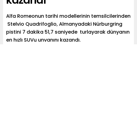
kazandı
Alfa Romeonun tarihi modellerinin temsilcilerinden
Stelvio Quadrifoglio, Almanyadaki Nürburgring
pistini 7 dakika 51,7 saniyede turlayarak dünyanın
en hızlı SUVu unvanını kazandı.
Paylaş
Tweetle
Gönder