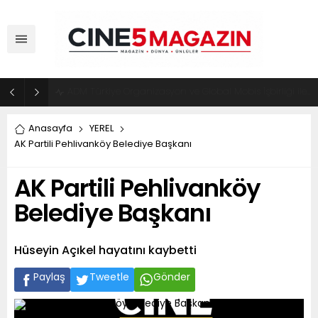
ADM Türkiye Organizasyon ve Global Mobis İşbirliği ile Halka Açık Motosiklet Festivali
Anasayfa
YEREL
AK Partili Pehlivanköy Belediye Başkanı
AK Partili Pehlivanköy
Belediye Başkanı
Hüseyin Açıkel hayatını kaybetti
Paylaş
Tweetle
Gönder