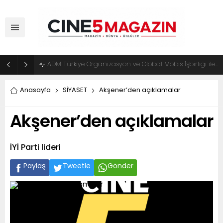
ADM Türkiye Organizasyon ve Global Mobis İşbirliği ile Halka Açık Motosiklet Festivali
Anasayfa
SİYASET
Akşener’den açıklamalar
Akşener’den açıklamalar
İYİ Parti lideri
Paylaş
Tweetle
Gönder