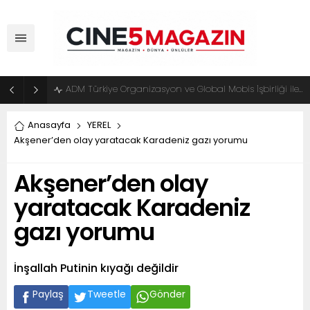
ADM Türkiye Organizasyon ve Global Mobis İşbirliği ile Halka Açık Motosiklet Festivali
Anasayfa
YEREL
Akşener’den olay yaratacak Karadeniz gazı yorumu
Akşener’den olay
yaratacak Karadeniz
gazı yorumu
İnşallah Putinin kıyağı değildir
Paylaş
Tweetle
Gönder