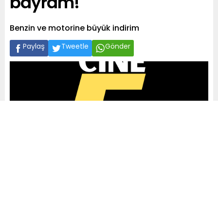
bayram!
Benzin ve motorine büyük indirim
Paylaş
Tweetle
Gönder
A
+
A
-