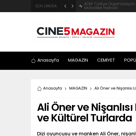
ADM Türkiye Organizasyon ve
SON DAKİKA
Motosiklet Festivali
Anasayfa
MAGAZİN
CEMİYET
POPÜ
Anasayfa
MAGAZİN
Ali Öner ve Nişanlısı 
Ali Öner ve Nişanlısı
ve Kültürel Turlarda
Dizi oyuncusu ve manken Ali Öner, nişan