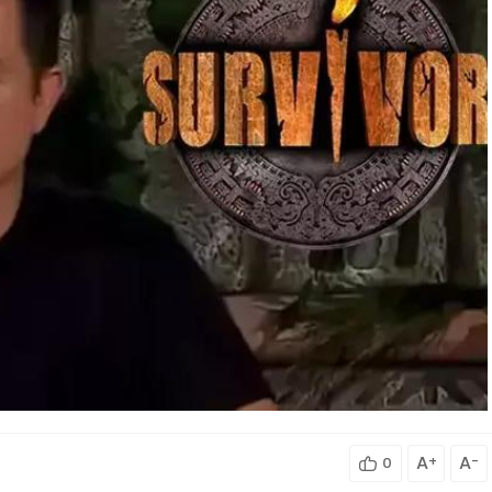
A
+
A
-
0