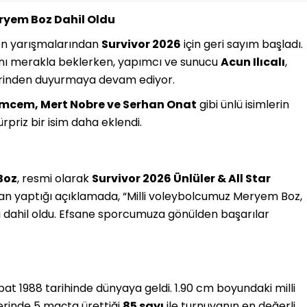
eryem Boz Dahil Oldu
nen yarışmalarından
Survivor 2026
için geri sayım başladı.
arını merakla beklerken, yapımcı ve sunucu
Acun Ilıcalı
,
zerinden duyurmaya devam ediyor.
emcem, Mert Nobre ve Serhan Onat
gibi ünlü isimlerin
rpriz bir isim daha eklendi.
Boz
, resmi olarak
Survivor 2026 Ünlüler & All Star
m’dan yaptığı açıklamada, “Milli voleybolcumuz Meryem Boz,
a dahil oldu. Efsane sporcumuza gönülden başarılar
ubat 1988 tarihinde dünyaya geldi. 1.90 cm boyundaki milli