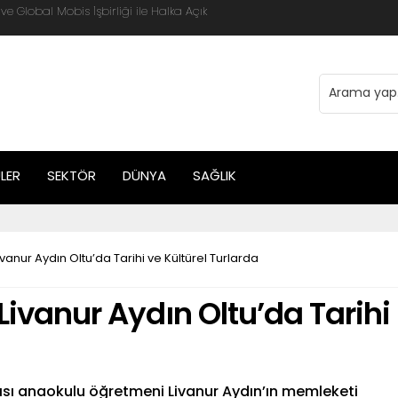
 Global Mobis İşbirliği ile Halka Açık
LER
SEKTÖR
DÜNYA
SAĞLIK
Livanur Aydın Oltu’da Tarihi ve Kültürel Turlarda
 Livanur Aydın Oltu’da Tarihi
lısı anaokulu öğretmeni Livanur Aydın’ın memleketi