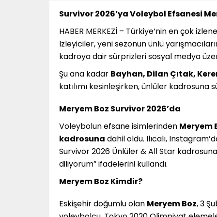
Survivor 2026’ya Voleybol Efsanesi M
HABER MERKEZİ – Türkiye’nin en çok izle
İzleyiciler, yeni sezonun ünlü yarışmacıl
kadroya dair sürprizleri sosyal medya ü
Şu ana kadar
Bayhan, Dilan Çıtak, Ker
katılımı kesinleşirken, ünlüler kadrosuna sü
Meryem Boz Survivor 2026’da
Voleybolun efsane isimlerinden
Meryem 
kadrosuna
dahil oldu. Ilıcalı, Instagra
Survivor 2026 Ünlüler & All Star kadrosun
diliyorum” ifadelerini kullandı.
Meryem Boz Kimdir?
Eskişehir doğumlu olan
Meryem Boz
, 3 Ş