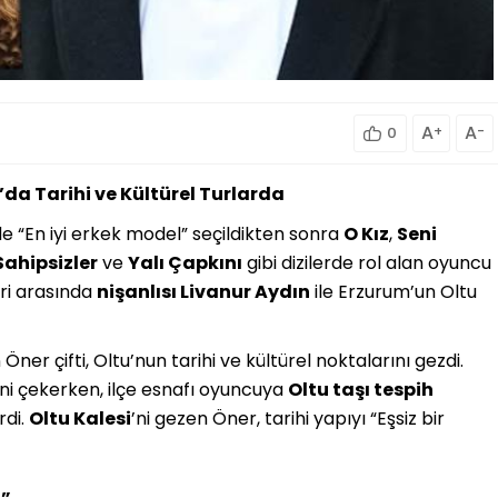
A
+
A
-
0
u’da Tarihi ve Kültürel Turlarda
e “En iyi erkek model” seçildikten sonra
O Kız
,
Seni
Sahipsizler
ve
Yalı Çapkını
gibi dizilerde rol alan oyuncu
eri arasında
nişanlısı Livanur Aydın
ile Erzurum’un Oltu
Öner çifti, Oltu’nun tarihi ve kültürel noktalarını gezdi.
sini çekerken, ilçe esnafı oyuncuya
Oltu taşı tespih
rdi.
Oltu Kalesi
’ni gezen Öner, tarihi yapıyı “Eşsiz bir