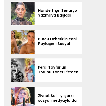
Bağlantım Yok”
Hande Erçel Senaryo
Yazmaya Başladı!
“İlerleyen Zamanda
Neler Olur
Göreceğiz”
Burcu Özberk’in Yeni
Paylaşımı Sosyal
Medyada Gündem
Oldu
Ferdi Tayfur’un
Torunu Taner Efe’den
Sürpriz Düet! Sosyal
Medyada Gündem
Oldu
Ziynet Sali: İyi şarkı
sosyal medyayla da
yolunu buluyor