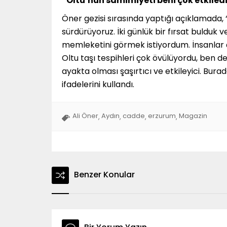
“Oltu’nun samimiyeti beni çok etkiled
Öner gezisi sırasında yaptığı açıklamada, 
sürdürüyoruz. İki günlük bir fırsat bulduk v
memleketini görmek istiyordum. İnsanlar 
Oltu taşı tespihleri çok övülüyordu, ben 
ayakta olması şaşırtıcı ve etkileyici. Bu
ifadelerini kullandı.
Ali Öner
Aydın
cadde
erzurum
Magazin
,
,
,
,
Benzer Konular