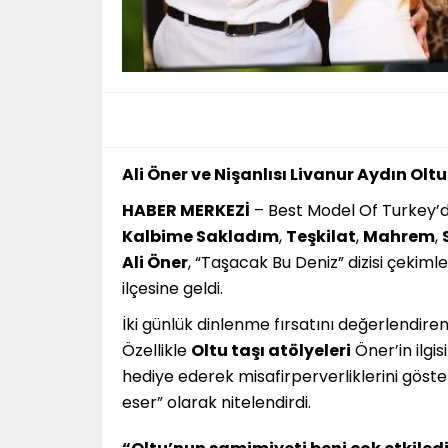
Ali Öner ve Nişanlısı Livanur Aydın Olt
HABER MERKEZİ
– Best Model Of Turkey’d
Kalbime Sakladım
,
Teşkilat
,
Mahrem
,
Ali Öner
, “Taşacak Bu Deniz” dizisi çekiml
ilçesine geldi.
İki günlük dinlenme fırsatını değerlendiren 
Özellikle
Oltu taşı atölyeleri
Öner’in ilgi
hediye ederek misafirperverliklerini göste
eser” olarak nitelendirdi.