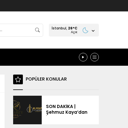
İstanbul,
26
°C
Açık
POPÜLER KONULAR
SON DAKİKA |
Şehmuz Kaya’dan
İsim Benzerliği
Tepkisi: “Ben Değilim,