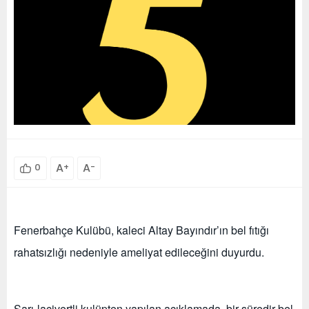
A
+
A
-
0
Fenerbahçe Kulübü, kaleci Altay Bayındır’ın bel fıtığı
rahatsızlığı nedeniyle ameliyat edileceğini duyurdu.
Sarı-lacivertli kulüpten yapılan açıklamada, bir süredir bel