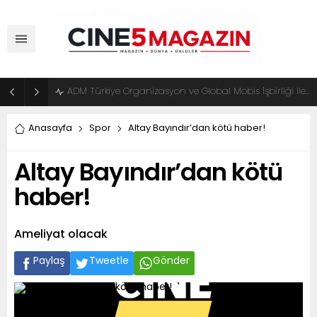
ADM Türkiye Organizasyon ve Global Mobis İşbirliği ile Halka Açık Motosiklet Festivali
Anasayfa
Spor
Altay Bayındır’dan kötü haber!
Altay Bayındır’dan kötü
haber!
Ameliyat olacak
Paylaş
Tweetle
Gönder