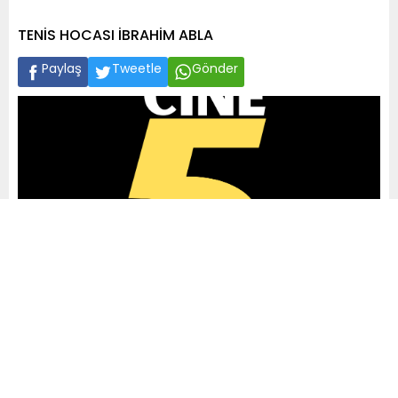
TENİS HOCASI İBRAHİM ABLA
Paylaş
Tweetle
Gönder
A
+
A
-
0