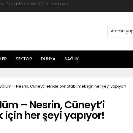
 Global Mobis İşbirliği ile Halka Açık
LER
SEKTÖR
DÜNYA
SAĞLIK
Bölüm – Nesrin, Cüneyt’i elinde oynatabilmek için her şeyi yapıyor!
lüm – Nesrin, Cüneyt’i
için her şeyi yapıyor!