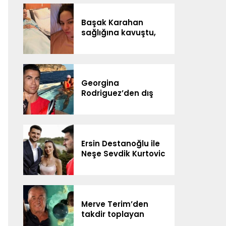
DİJİTAL SAHNEDE
Başak Karahan
sağlığına kavuştu,
doğum gününü
ailesiyle kutladı
Georgina
Rodriguez’den dış
görünüş eleştirilerine
yanıt
Ersin Destanoğlu ile
Neşe Sevdik Kurtovic
evlendi
Merve Terim’den
takdir toplayan
davranış