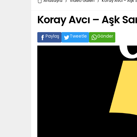
Anasayfa
Video Galeri
Koray Avcı – Aşk 
Koray Avcı – Aşk San
Paylaş
Tweetle
Gönder