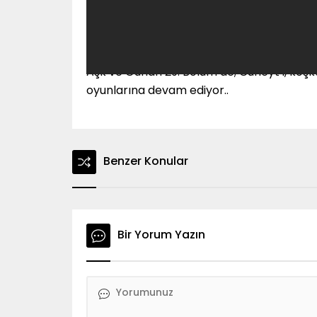
Aşk ve Günah 29. Bölüm’de; Cüneyt’i, köş
oyunlarına devam ediyor..
Benzer Konular
Bir Yorum Yazın