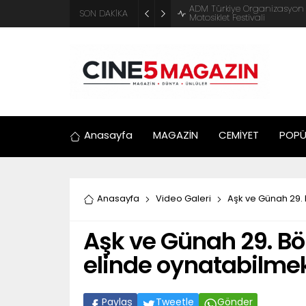
ADM Türkiye Organizasyon ve
SON DAKİKA
Motosiklet Festivali
Anasayfa
MAGAZİN
CEMİYET
POPÜ
Anasayfa
Video Galeri
Aşk ve Günah 29. 
Aşk ve Günah 29. Bö
elinde oynatabilmek 
Paylaş
Tweetle
Gönder