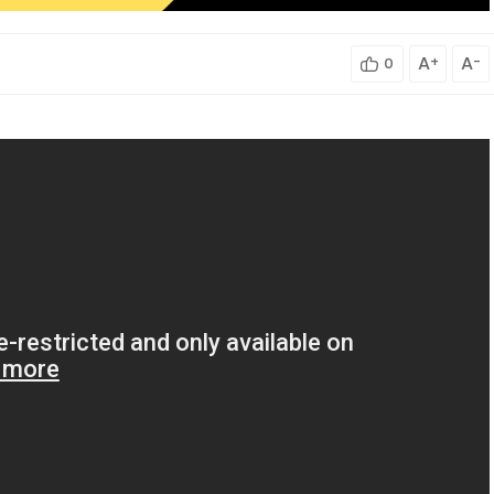
A
+
A
-
0