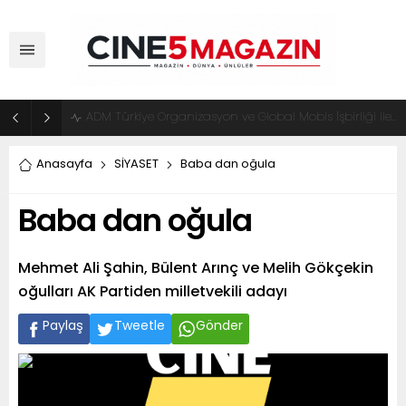
ADM Türkiye Organizasyon ve Global Mobis İşbirliği ile Halka Açık Motosiklet Festivali
Anasayfa
SİYASET
Baba dan oğula
Baba dan oğula
Mehmet Ali Şahin, Bülent Arınç ve Melih Gökçekin
oğulları AK Partiden milletvekili adayı
Paylaş
Tweetle
Gönder