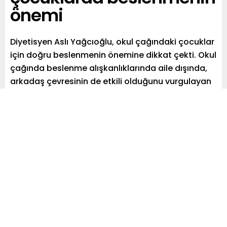
önemi
Diyetisyen Aslı Yağcıoğlu, okul çağındaki çocuklar
için doğru beslenmenin önemine dikkat çekti. Okul
çağında beslenme alışkanlıklarında aile dışında,
arkadaş çevresinin de etkili olduğunu vurgulayan
Aslı Yağcıoğlu, çocukların günlük beslenme
düzenlerine yardımcı olması için ailelere önemli
tavsiyelerde bulundu.
Paylaş
Tweetle
Gönder