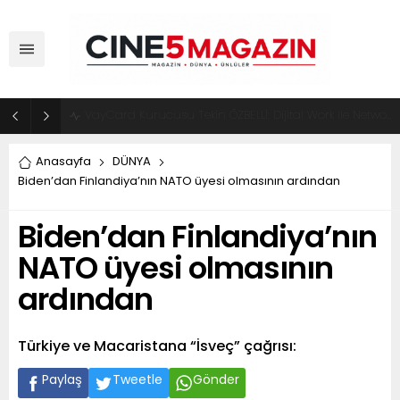
ADM Türkiye Organizasyon ve Global Mobis İşbirliği ile Halka Açık Motosiklet Festivali
Anasayfa
DÜNYA
Biden’dan Finlandiya’nın NATO üyesi olmasının ardından
Biden’dan Finlandiya’nın
NATO üyesi olmasının
ardından
Türkiye ve Macaristana “İsveç” çağrısı:
Paylaş
Tweetle
Gönder