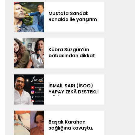
Mustafa Sandal:
Ronaldo ile yarışırım
Kübra Süzgün’ün
babasından dikkat
çeken iddialar: “3
milyon dolar
kazanıldı”
İSMAİL SARI (İSOO)
YAPAY ZEKÂ DESTEKLİ
MÜZİK
ÇALIŞMALARIYLA
DİJİTAL SAHNEDE
Başak Karahan
sağlığına kavuştu,
doğum gününü