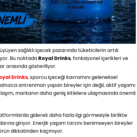
yüyen sağlıklı içecek pazarında tüketicilerin artık
tiyor. Bu noktada
Royal Drinks
, fonksiyonel içerikleri ve
ar arasında gösteriliyor.
oyal Drinks
, sporcu içeceği kavramını geleneksel
i yalnızca antrenman yapan bireyler için değil, aktif yaşamı
aklaşım, markanın daha geniş kitlelere ulaşmasında önemli
atformlarda giderek daha fazla ilgi görmesiyle birlikte
adarına giriyor. Enerjik yaşam tarzını benimseyen bireyler
törün dikkatinden kaçmıyor.