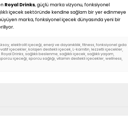
en
Royal Drinks
, güçlü marka vizyonu, fonksiyonel
ağlıklı içecek sektöründe kendine sağlam bir yer edinmeye
büyüyen marka, fonksiyonel içecek dünyasında yeni bir
iliyor.
ksoy
elektrolit içeceği
enerji ve dayanıklılık
fitness
fonksiyonel gıda
,
,
,
,
ovatif içecekler
kolajen destekli içecek
L-karnitin
lezzetli içecekler
,
,
,
,
Royal Drinks
sağlıklı beslenme
sağlıklı içecek
sağlıklı yaşam
,
,
,
,
,
sporcu içeceği
sporcu sağlığı
vitamin destekli içecekler
wellness
,
,
,
,