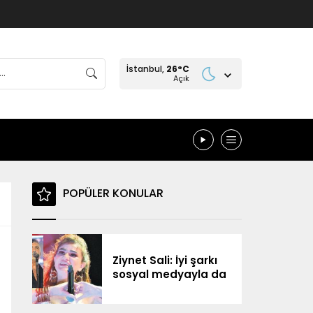
İstanbul,
26
°C
Açık
POPÜLER KONULAR
Ziynet Sali: İyi şarkı
sosyal medyayla da
yolunu buluyor