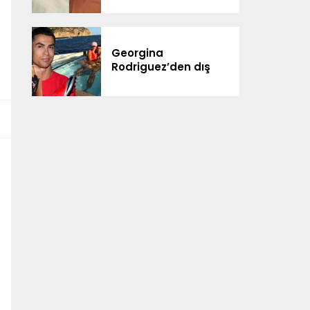
ailesiyle kutladı
Georgina
Rodriguez’den dış
görünüş eleştirilerine
yanıt