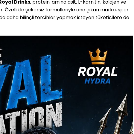
Royal Drinks
, protein, amino asit, L-karnitin, kolajen ve
yor. Özellikle şekersiz formülleriyle öne çıkan marka, spor
a daha bilinçli tercihler yapmak isteyen tüketicilere de