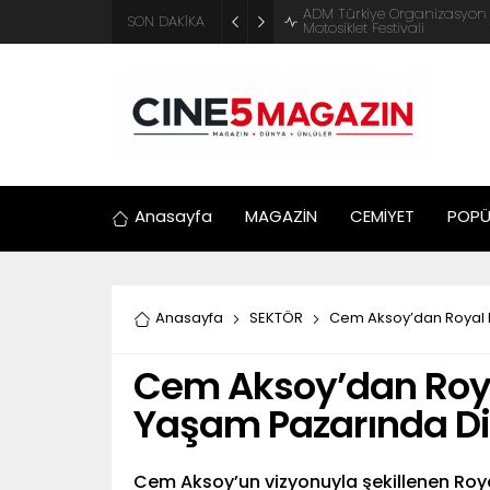
ADM Türkiye Organizasyon ve
SON DAKİKA
Motosiklet Festivali
Anasayfa
MAGAZİN
CEMİYET
POPÜ
Anasayfa
SEKTÖR
Cem Aksoy’dan Royal D
Cem Aksoy’dan Royal
Yaşam Pazarında Di
Cem Aksoy’un vizyonuyla şekillenen Royal