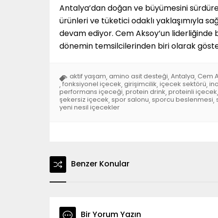
Antalya’dan doğan ve büyümesini sürdür
ürünleri ve tüketici odaklı yaklaşımıyla s
devam ediyor. Cem Aksoy’un liderliğinde 
dönemin temsilcilerinden biri olarak göster
aktif yaşam
amino asit desteği
Antalya
Cem A
,
,
,
fonksiyonel içecek
girişimcilik
içecek sektörü
in
,
,
,
,
performans içeceği
protein drink
proteinli içecek
,
,
şekersiz içecek
spor salonu
sporcu beslenmesi
,
,
,
yeni nesil içecekler
Benzer Konular
Bir Yorum Yazın