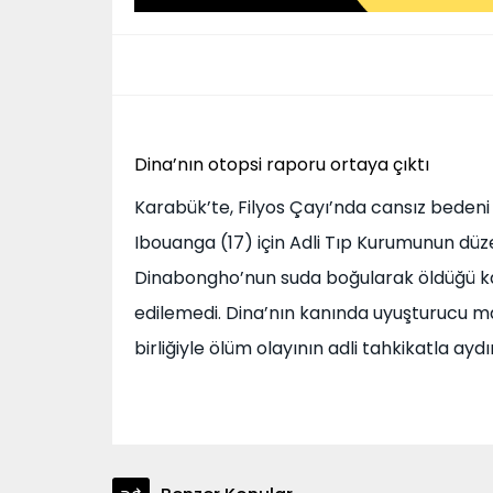
Dina’nın otopsi raporu ortaya çıktı
Karabük’te, Filyos Çayı’nda cansız bede
Ibouanga (17) için Adli Tıp Kurumunun düze
Dinabongho’nun suda boğularak öldüğü kabu
edilemedi. Dina’nın kanında uyuşturucu m
birliğiyle ölüm olayının adli tahkikatla ayd