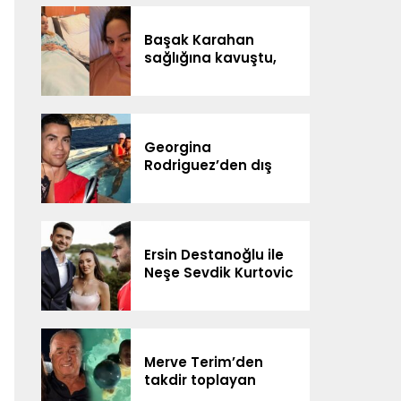
DİJİTAL SAHNEDE
Başak Karahan
sağlığına kavuştu,
doğum gününü
ailesiyle kutladı
Georgina
Rodriguez’den dış
görünüş eleştirilerine
yanıt
Ersin Destanoğlu ile
Neşe Sevdik Kurtovic
evlendi
Merve Terim’den
takdir toplayan
davranış