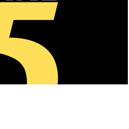
A
+
A
-
0