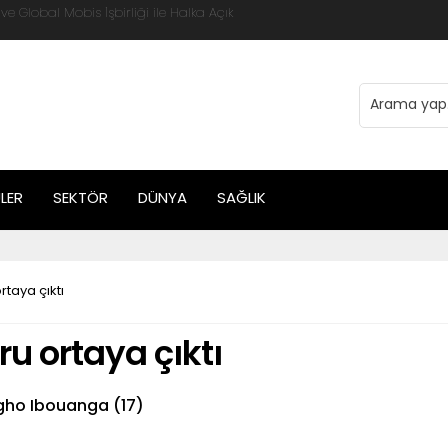
 Global Mobis İşbirliği ile Halka Açık
LER
SEKTÖR
DÜNYA
SAĞLIK
rtaya çıktı
ru ortaya çıktı
ho Ibouanga (17)