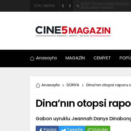
ADM Türkiye Organizasyon ve
SON DAKİKA
Motosiklet Festivali
Anasayfa
MAGAZİN
CEMİYET
POPÜ
Anasayfa
DÜNYA
Dina’nın otopsi raporu o
Dina’nın otopsi rapo
Gabon uyruklu Jeannah Danys Dinabong
Paylaş
Tweetle
Gönder