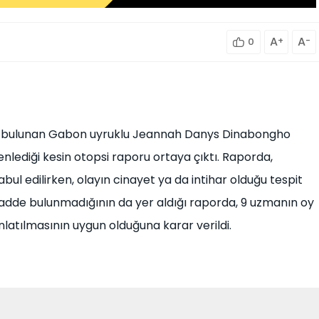
A
+
A
-
0
ni bulunan Gabon uyruklu Jeannah Danys Dinabongho
nlediği kesin otopsi raporu ortaya çıktı. Raporda,
l edilirken, olayın cinayet ya da intihar olduğu tespit
adde bulunmadığının da yer aldığı raporda, 9 uzmanın oy
ınlatılmasının uygun olduğuna karar verildi.