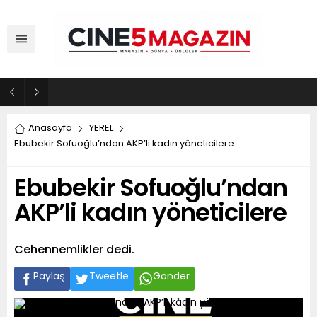
ADM Türkiye Organizasyon ve Global Mobis İşbirliği ile Halka Açık Motosiklet Festivali
Anasayfa
YEREL
Ebubekir Sofuoğlu’ndan AKP’li kadın yöneticilere
Ebubekir Sofuoğlu’ndan
AKP’li kadın yöneticilere
Cehennemlikler dedi.
Paylaş
Tweetle
Gönder