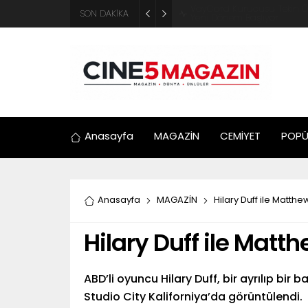
ADM Türkiye Organizasyon ve
SON DAKİKA
Motosiklet Festivali
Anasayfa
MAGAZİN
CEMİYET
POPÜ
Anasayfa
MAGAZİN
Hilary Duff ile Matth
Hilary Duff ile Matt
ABD’li oyuncu Hilary Duff, bir ayrılıp bir
Studio City Kaliforniya’da görüntülendi.