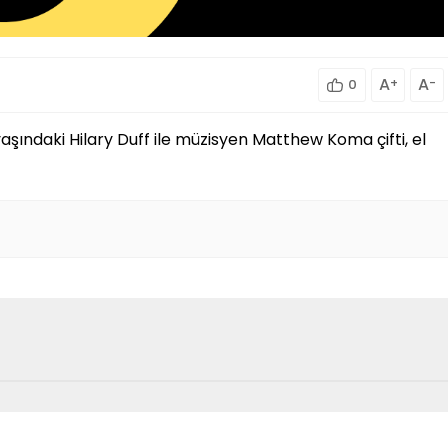
A
+
A
-
0
aşındaki Hilary Duff ile müzisyen Matthew Koma çifti, el