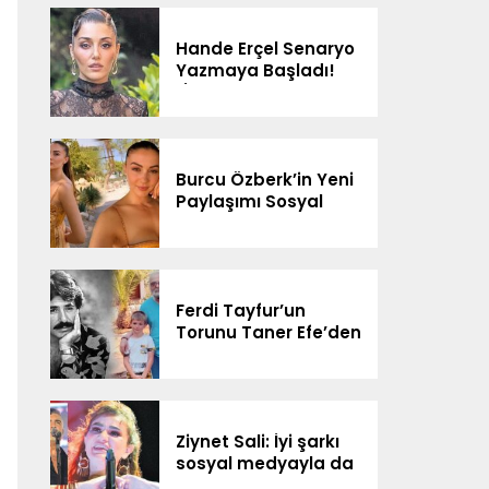
Bağlantım Yok”
Hande Erçel Senaryo
Yazmaya Başladı!
“İlerleyen Zamanda
Neler Olur
Göreceğiz”
Burcu Özberk’in Yeni
Paylaşımı Sosyal
Medyada Gündem
Oldu
Ferdi Tayfur’un
Torunu Taner Efe’den
Sürpriz Düet! Sosyal
Medyada Gündem
Oldu
Ziynet Sali: İyi şarkı
sosyal medyayla da
yolunu buluyor