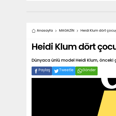
Anasayfa
MAGAZİN
Heidi Klum dört çocuğ
Heidi Klum dört çocu
Dünyaca ünlü model Heidi Klum, önceki gü
Paylaş
Tweetle
Gönder