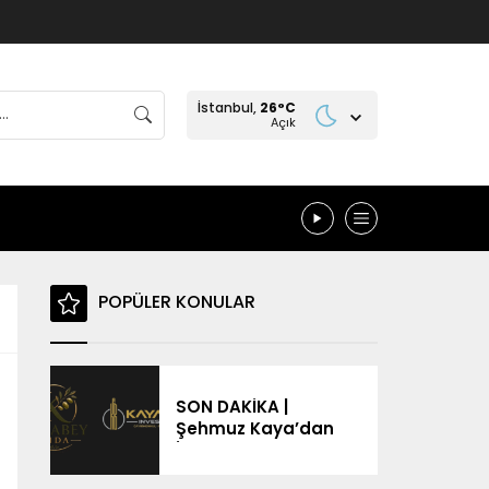
İstanbul,
26
°C
Açık
POPÜLER KONULAR
SON DAKİKA |
Şehmuz Kaya’dan
İsim Benzerliği
Tepkisi: “Ben Değilim,