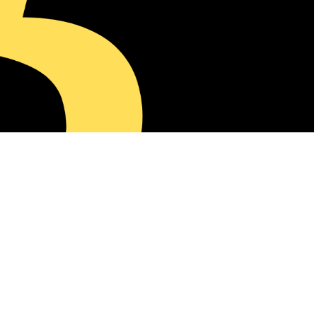
A
+
A
-
0
ni ile eski eşi Seal’dan olan çocukları Henry, Johan ve Lou