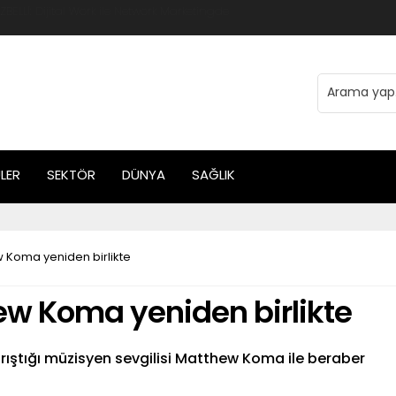
 Global Mobis İşbirliği ile Halka Açık
LER
SEKTÖR
DÜNYA
SAĞLIK
ew Koma yeniden birlikte
hew Koma yeniden birlikte
 barıştığı müzisyen sevgilisi Matthew Koma ile beraber