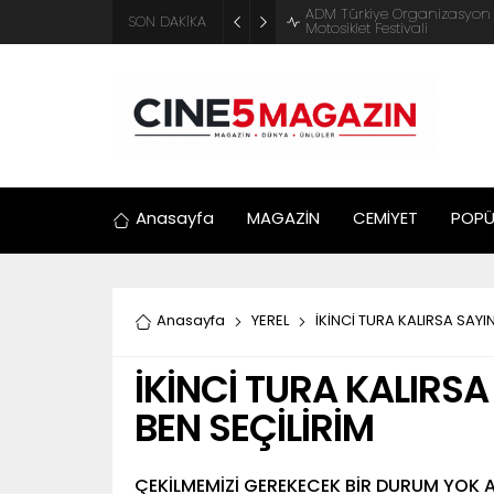
ADM Türkiye Organizasyon ve
SON DAKİKA
Motosiklet Festivali
Anasayfa
MAGAZİN
CEMİYET
POPÜ
Anasayfa
YEREL
İKİNCİ TURA KALIRSA SAYI
İKİNCİ TURA KALIRSA
BEN SEÇİLİRİM
ÇEKİLMEMİZİ GEREKECEK BİR DURUM YOK A