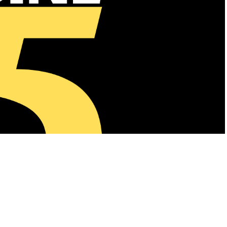
A
+
A
-