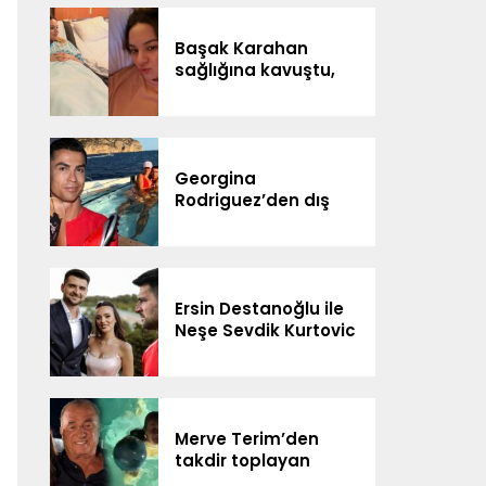
DİJİTAL SAHNEDE
Başak Karahan
sağlığına kavuştu,
doğum gününü
ailesiyle kutladı
Georgina
Rodriguez’den dış
görünüş eleştirilerine
yanıt
Ersin Destanoğlu ile
Neşe Sevdik Kurtovic
evlendi
Merve Terim’den
takdir toplayan
davranış