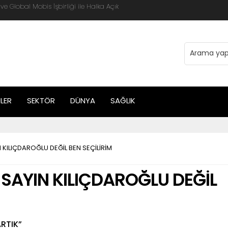
 Global Mobis İşbirliği ile Halka Açık
LER
SEKTÖR
DÜNYA
SAĞLIK
N KILIÇDAROĞLU DEĞİL BEN SEÇİLİRİM
 SAYIN KILIÇDAROĞLU DEĞİL
RTIK”