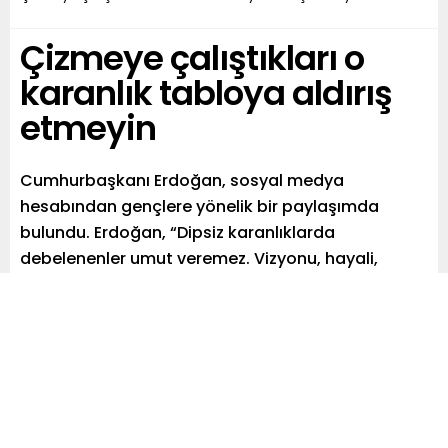
Çizmeye çalıştıkları o
karanlık tabloya aldırış
etmeyin
Cumhurbaşkanı Erdoğan, sosyal medya
hesabından gençlere yönelik bir paylaşımda
bulundu. Erdoğan, “Dipsiz karanlıklarda
debelenenler umut veremez. Vizyonu, hayali,
ideali, hedefi olmayanlar ufuk çizemez. Siyasi
başarısızlıklarına sizleri de ortak etmek
isteyenlerin yalanlarına, çizmeye çalıştıkları o
karanlık tabloya lütfen aldırış etmeyin. Biz her
zaman sizin yanınızdayız” dedi.
Paylaş
Tweetle
Gönder