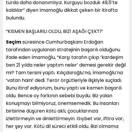
turda daha donanımlıyız. Kurguyu bozduk 49,5’te
kaldılar” diyen İmamoğlu dikkat çeken bir itirafta
bulundu.
“KISMEN BAŞLARILI OLDU, BİZİ AŞAĞI ÇEKTİ”
Seçim
süresince Cumhurbaşkanı Erdoğan
tarafından uygulanan stratejinin başarılı olduğunu
ifade eden İmamoğlu, “Karşı tarafın çıkıp ‘kardeşim
ben 21 yılda neler yaptım neler’ demesi gerekir değil
mi? Tam tersini yaptı. Kılıçdaroğlu’na, İmamoğlu’na
‘vatan haini’ dedi. Terör örgütleriyle ilişkiyle suçladı.
Bunu itiraf ediyorum, bunu yaptı ve kısmen başarılı
oldu. Bence oy farkının sebebi buydu. Biz yalan
konuşmayı bilmiyoruz, önemsemedik. Bu insanları
birbirine düşüren kötü aklı, çocuklarınıza
izlettirmeyin ve dinlettirmeyin. Gıybet var, iftira var,
her şey var. Kötü dil süreci etkili oldu. Bizi olmamız