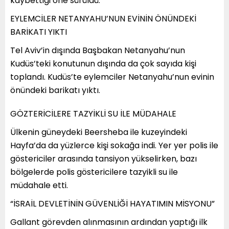
kaybettiği öne sürüldü.
EYLEMCİLER NETANYAHU’NUN EVİNİN ÖNÜNDEKİ
BARİKATI YIKTI
Tel Aviv’in dışında Başbakan Netanyahu’nun
Kudüs’teki konutunun dışında da çok sayıda kişi
toplandı. Kudüs’te eylemciler Netanyahu’nun evinin
önündeki barikatı yıktı.
GÖZTERİCİLERE TAZYİKLİ SU İLE MÜDAHALE
Ülkenin güneydeki Beersheba ile kuzeyindeki
Hayfa’da da yüzlerce kişi sokağa indi. Yer yer polis ile
göstericiler arasında tansiyon yükselirken, bazı
bölgelerde polis göstericilere tazyikli su ile
müdahale etti.
“İSRAİL DEVLETİNİN GÜVENLİĞİ HAYATIMIN MİSYONU”
Gallant görevden alınmasının ardından yaptığı ilk