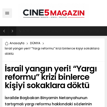
ADM Türkiye Organizasyon ve Global Mobis İşbirliği ile Halka Açık Motosiklet Festivali
Anasayfa
DÜNYA
İsrail yangın yeri! “Yargı reformu” krizi binlerce kişiyi sokaklara
döktü
İsrail yangın yeri! “Yargı
reformu” krizi binlerce
kişiyi sokaklara döktü
İsrailde Başbakan Binyamin Netanyahunun
tartışmalı yargı reformu hakkındaki sözlerinin