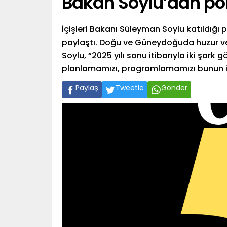
Bakan Soylu’dan pol
İçişleri Bakanı Süleyman Soylu katıldığı p
paylaştı. Doğu ve Güneydoğuda huzur v
Soylu, “2025 yılı sonu itibarıyla iki şark
planlamamızı, programlamamızı bunun için
Paylaş
Tweetle
Gönder