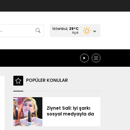
İstanbul,
26
°C
Açık
POPÜLER KONULAR
Ziynet Sali: İyi şarkı
sosyal medyayla da
yolunu buluyor