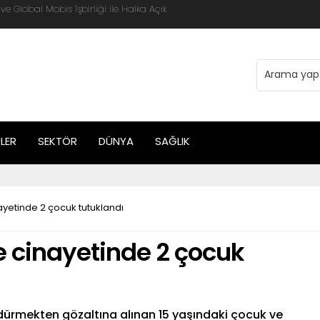
 Global Mobis İşbirliği ile Halka Açık
LER
SEKTÖR
DÜNYA
SAĞLIK
yetinde 2 çocuk tutuklandı
 cinayetinde 2 çocuk
ldürmekten gözaltına alınan 15 yaşındaki çocuk ve