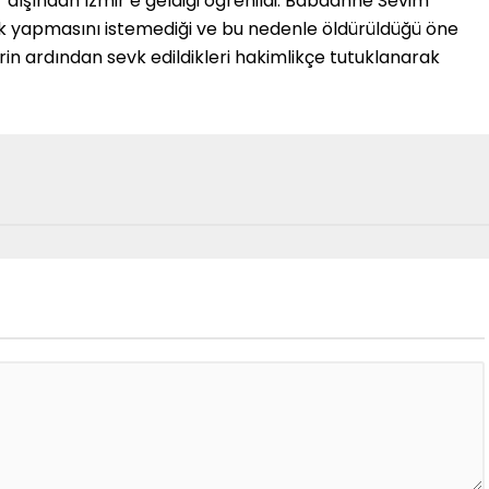
r dışından İzmir’e geldiği öğrenildi. Babaanne Sevim
şlık yapmasını istemediği ve bu nedenle öldürüldüğü öne
erin ardından sevk edildikleri hakimlikçe tutuklanarak