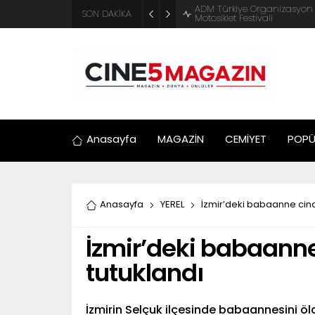
ADM Türkiye Organizasyon ve
SON DAKİKA
Motosiklet Festivali
Anasayfa
MAGAZİN
CEMİYET
POPÜ
Anasayfa
YEREL
İzmir’deki babaanne cina
İzmir’deki babaanne
tutuklandı
İzmirin Selçuk ilçesinde babaannesini ö