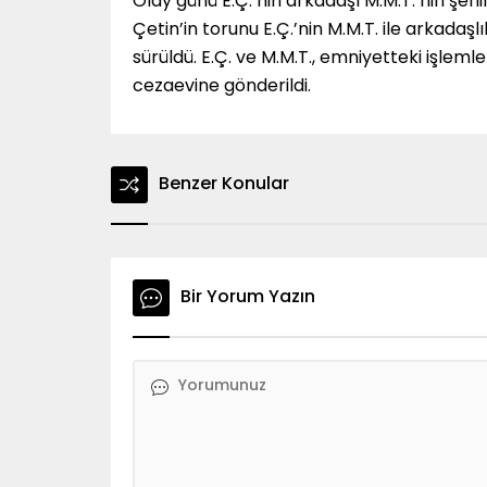
Olay günü E.Ç.’nin arkadaşı M.M.T.’nin şehi
Çetin’in torunu E.Ç.’nin M.M.T. ile arkada
sürüldü. E.Ç. ve M.M.T., emniyetteki işleml
cezaevine gönderildi.
Benzer Konular
Bir Yorum Yazın