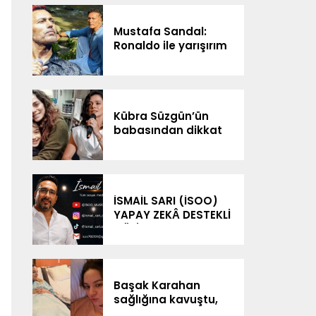
Mustafa Sandal:
Ronaldo ile yarışırım
Kübra Süzgün’ün
babasından dikkat
çeken iddialar: “3
milyon dolar
kazanıldı”
İSMAİL SARI (İSOO)
YAPAY ZEKÂ DESTEKLİ
MÜZİK
ÇALIŞMALARIYLA
DİJİTAL SAHNEDE
Başak Karahan
sağlığına kavuştu,
doğum gününü