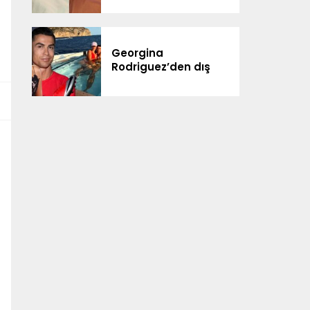
ailesiyle kutladı
Georgina
Rodriguez’den dış
görünüş eleştirilerine
yanıt