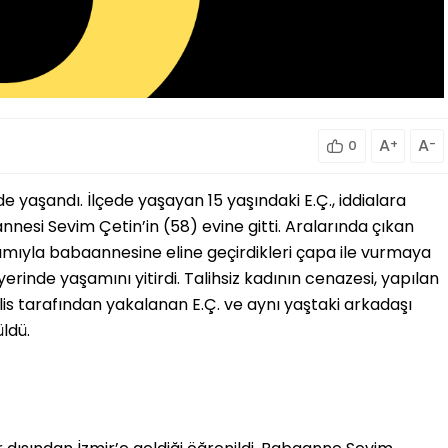
A
+
A
-
0
e yaşandı. İlçede yaşayan 15 yaşındaki E.Ç., iddialara
annesi Sevim Çetin’in (58) evine gitti. Aralarında çıkan
ımıyla babaannesine eline geçirdikleri çapa ile vurmaya
 yerinde yaşamını yitirdi. Talihsiz kadının cenazesi, yapılan
lis tarafından yakalanan E.Ç. ve aynı yaştaki arkadaşı
ldü.