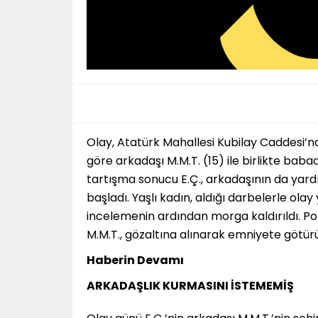
Olay, Atatürk Mahallesi Kubilay Caddesi’nd
göre arkadaşı M.M.T. (15) ile birlikte baba
tartışma sonucu E.Ç., arkadaşının da yard
başladı. Yaşlı kadın, aldığı darbelerle olay
incelemenin ardından morga kaldırıldı. Po
M.M.T., gözaltına alınarak emniyete götürü
Haberin Devamı
ARKADAŞLIK KURMASINI İSTEMEMİŞ