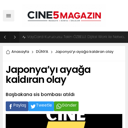
VayCard Kurucusu Tekin ÖZBELLİ: Dijital Work ile Network Marketingde Yeni Dönem Başlıyor
Anasayfa
DÜNYA
Japonya’yı ayağa kaldıran olay
Japonya’yı ayağa
kaldıran olay
Başbakana sis bombası atıldı
Paylaş
Tweetle
Gönder