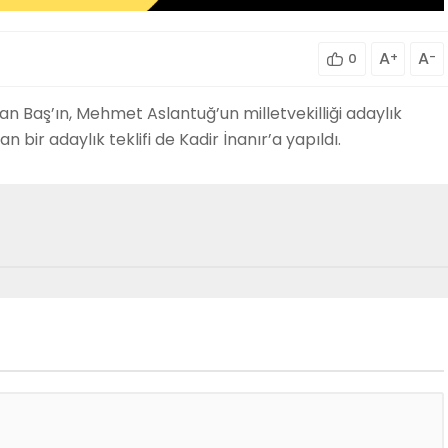
A
+
A
-
0
kan Baş’ın, Mehmet Aslantuğ’un milletvekilliği adaylık
an bir adaylık teklifi de Kadir İnanır’a yapıldı.