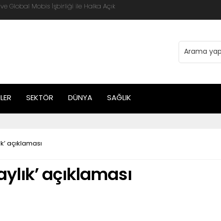
 Global Mobis İşbirliği ile Halka Açık
LER
SEKTÖR
DÜNYA
SAĞLIK
ık’ açıklaması
aylık’ açıklaması