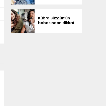
Kübra Süzgün’ün
babasından dikkat
çeken iddialar: “3
milyon dolar
kazanıldı”