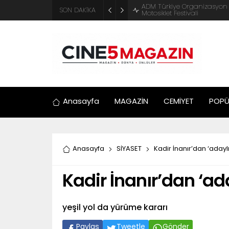
ADM Türkiye Organizasyon ve
SON DAKİKA
Motosiklet Festivali
Anasayfa
MAGAZİN
CEMİYET
POPÜ
Anasayfa
SİYASET
Kadir İnanır’dan ‘adayl
Kadir İnanır’dan ‘ad
yeşil yol da yürüme kararı
Paylaş
Tweetle
Gönder