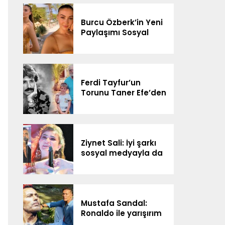
Göreceğiz”
Burcu Özberk’in Yeni
Paylaşımı Sosyal
Medyada Gündem
Oldu
Ferdi Tayfur’un
Torunu Taner Efe’den
Sürpriz Düet! Sosyal
Medyada Gündem
Oldu
Ziynet Sali: İyi şarkı
sosyal medyayla da
yolunu buluyor
Mustafa Sandal:
Ronaldo ile yarışırım