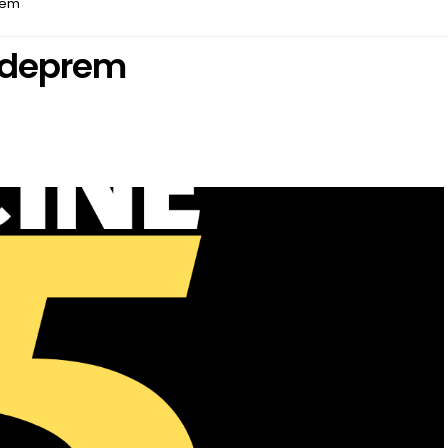
rem
 deprem