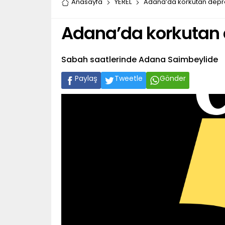
Anasayfa
YEREL
Adana’da korkutan dep
Adana’da korkutan
Sabah saatlerinde Adana Saimbeylide
Paylaş
Tweetle
Gönder