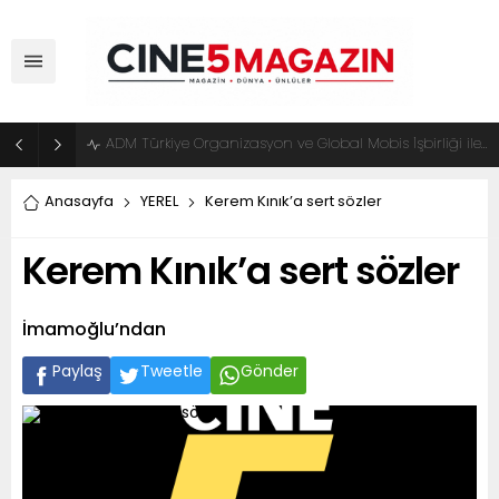
ADM Türkiye Organizasyon ve Global Mobis İşbirliği ile Halka Açık Motosiklet Festivali
Anasayfa
YEREL
Kerem Kınık’a sert sözler
Kerem Kınık’a sert sözler
İmamoğlu’ndan
Paylaş
Tweetle
Gönder