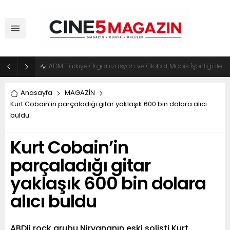
ADM Türkiye Organizasyon ve Global Mobis İşbirliği ile Halka Açık Motosiklet Festivali
Anasayfa
MAGAZİN
Kurt Cobain’in parçaladığı gitar yaklaşık 600 bin dolara alıcı
buldu
Kurt Cobain’in
parçaladığı gitar
yaklaşık 600 bin dolara
alıcı buldu
ABDli rock grubu Nirvananın eski solisti Kurt