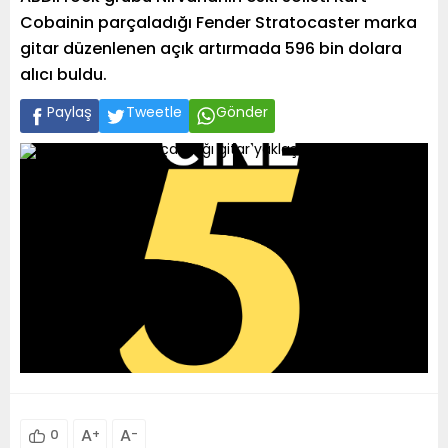
Cobainin parçaladığı Fender Stratocaster marka
gitar düzenlenen açık artırmada 596 bin dolara
alıcı buldu.
Paylaş
Tweetle
Gönder
A
+
A
-
0