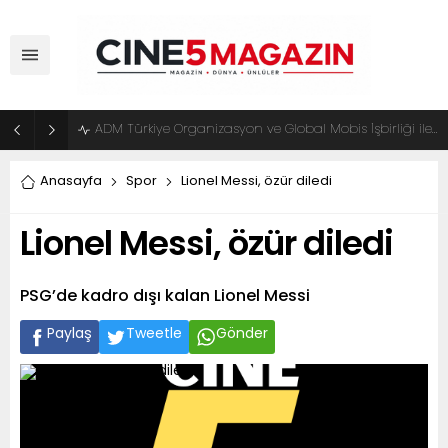
ADM Türkiye Organizasyon ve Global Mobis İşbirliği ile Halka Açık Motosiklet Festivali
Anasayfa
Spor
Lionel Messi, özür diledi
Lionel Messi, özür diledi
PSG’de kadro dışı kalan Lionel Messi
Paylaş
Tweetle
Gönder