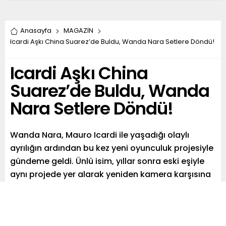
Anasayfa
MAGAZİN
Icardi Aşkı China Suarez’de Buldu, Wanda Nara Setlere Döndü!
Icardi Aşkı China
Suarez’de Buldu, Wanda
Nara Setlere Döndü!
Wanda Nara, Mauro Icardi ile yaşadığı olaylı
ayrılığın ardından bu kez yeni oyunculuk projesiyle
gündeme geldi. Ünlü isim, yıllar sonra eski eşiyle
aynı projede yer alarak yeniden kamera karşısına
geçti. Arjantin basınında yer alan iddialara göre
Wanda Nara, “Aşk Üçgeni” adlı dizide kendi
hayatından izler taşıyan bir karakteri canlandırdı.