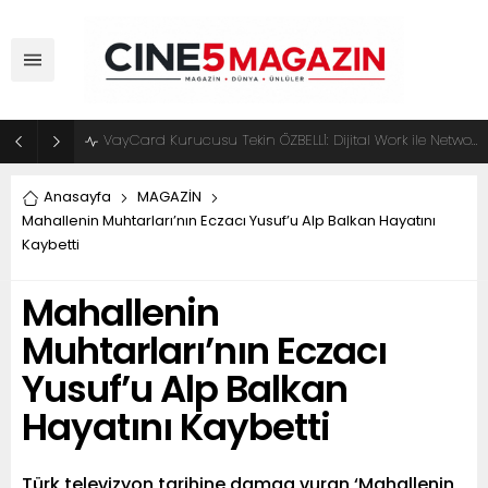
VayCard Kurucusu Tekin ÖZBELLİ: Dijital Work ile Network Marketingde Yeni Dönem Başlıyor
Anasayfa
MAGAZİN
Mahallenin Muhtarları’nın Eczacı Yusuf’u Alp Balkan Hayatını
Kaybetti
Mahallenin
Muhtarları’nın Eczacı
Yusuf’u Alp Balkan
Hayatını Kaybetti
Türk televizyon tarihine damga vuran ‘Mahallenin