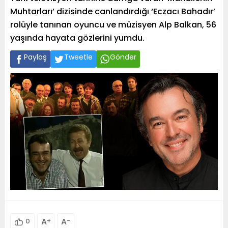
Muhtarları’ dizisinde canlandırdığı ‘Eczacı Bahadır’
rolüyle tanınan oyuncu ve müzisyen Alp Balkan, 56
yaşında hayata gözlerini yumdu.
Paylaş
Tweetle
Gönder
A
+
A
-
0