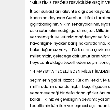
“MİLLETİMİZ TERÖRİSTSEVİCİLİĞE GEÇİT V
İtibar suikastları, aleyhte algı operasyonla
iradesine dayayan Cumhur İttifakı tarafından
çığırtkanlığının, yıkım senaryolarının, siya
asla satın alınmadığı görülmüştür. Milletim
vermemiştir. Milletimiz; mağduriyet ve fak
havariliğine, riyakâr barış nakaratlarına, i
bulunduğumuz yüzyılı Türk asrına çevirmek 
milletimizin, geleceğe dair umutlarını yiti
heyecanlı olduğu tecelli eden seçim sonuçl
“14 MAYIS’TA TECELLİ EDEN MİLLET İRADESİ
Seçimlerin galibi, bizzat Türk milletidir. 1
millî iradenin önünde hiçbir beşerî gücün
yenemeyeceği bir defa daha gözler önüne se
kararlılık, hız ve çevikliğinin devamı; yasam
tecellisinin kâmilen yerleşmesi açısında