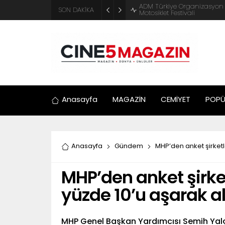
ADM Türkiye Organizasyon ve
SON DAKİKA
Motosiklet Festivali
Anasayfa
MAGAZİN
CEMİYET
POPÜ
Anasayfa
Gündem
MHP’den anket şirketl
MHP’den anket şirke
yüzde 10’u aşarak al
MHP Genel Başkan Yardımcısı Semih Yalçı