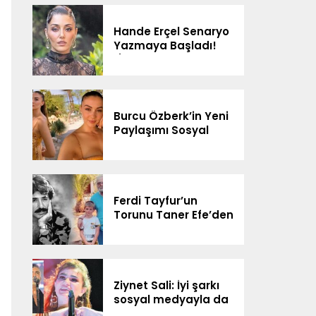
Bağlantım Yok”
Hande Erçel Senaryo
Yazmaya Başladı!
“İlerleyen Zamanda
Neler Olur
Göreceğiz”
Burcu Özberk’in Yeni
Paylaşımı Sosyal
Medyada Gündem
Oldu
Ferdi Tayfur’un
Torunu Taner Efe’den
Sürpriz Düet! Sosyal
Medyada Gündem
Oldu
Ziynet Sali: İyi şarkı
sosyal medyayla da
yolunu buluyor