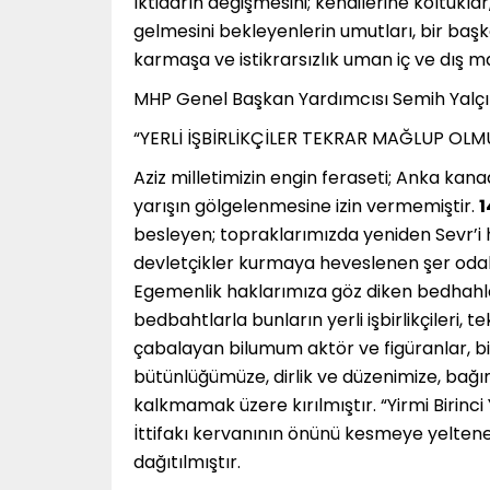
İktidarın değişmesini; kendilerine koltukl
gelmesini bekleyenlerin umutları, bir başk
karmaşa ve istikrarsızlık uman iç ve dış mah
MHP Genel Başkan Yardımcısı Semih Yalçı
“YERLİ İŞBİRLİKÇİLER TEKRAR MAĞLUP OLM
Aziz milletimizin engin feraseti; Anka kan
yarışın gölgelenmesine izin vermemiştir.
1
besleyen; topraklarımızda yeniden Sevr’i
devletçikler kurmaya heveslenen şer odakla
Egemenlik haklarımıza göz diken bedhahla
bedbahtlarla bunların yerli işbirlikçileri,
çabalayan bilumum aktör ve figüranlar, bizz
bütünlüğümüze, dirlik ve düzenimize, bağım
kalkmamak üzere kırılmıştır. “Yirmi Birinci
İttifakı kervanının önünü kesmeye yeltenen
dağıtılmıştır.