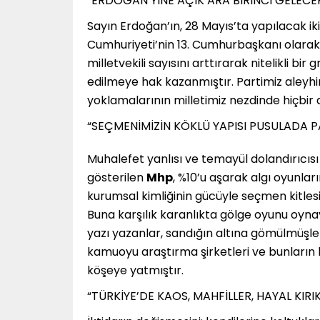
“ERDOĞAN YİNE AÇIK ARA BİRİNCİ GELECE
Sayın Erdoğan’ın, 28 Mayıs’ta yapılacak iki
Cumhuriyeti’nin 13. Cumhurbaşkanı olarak 
milletvekili sayısını arttırarak nitelikli 
edilmeye hak kazanmıştır. Partimiz aleyh
yoklamalarının milletimiz nezdinde hiçbir
“SEÇMENİMİZİN KÖKLÜ YAPISI PUSULADA P
Muhalefet yanlısı ve temayül dolandırıcısı
gösterilen
Mhp
, %10’u aşarak algı oyunlar
kurumsal kimliğinin gücüyle seçmen kitlesi
Buna karşılık karanlıkta gölge oyunu oy
yazı yazanlar, sandığın altına gömülmüşle
kamuoyu araştırma şirketleri ve bunların 
köşeye yatmıştır.
“TÜRKİYE’DE KAOS, MAHFİLLER, HAYAL KIR