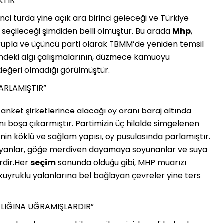
KTİR”
nci turda yine açık ara birinci geleceği ve Türkiye
seçileceği şimdiden belli olmuştur. Bu arada
Mhp
,
bir grupla ve üçüncü parti olarak TBMM’de yeniden temsil
indeki algı çalışmalarının, düzmece kamuoyu
 değeri olmadığı görülmüştür.
ARLAMIŞTIR”
 anket şirketlerince alacağı oy oranı baraj altında
ını boşa çıkarmıştır. Partimizin üç hilalde simgelenen
nin köklü ve sağlam yapısı, oy pusulasında parlamıştır.
nayanlar, göğe merdiven dayamaya soyunanlar ve suya
rdir.Her
seçim
sonunda olduğu gibi, MHP muarızı
kuyruklu yalanlarına bel bağlayan çevreler yine ters
IKLIĞINA UĞRAMIŞLARDIR”