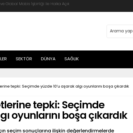
 Global Mobis İşbirliği ile Halka Açık
LER
SEKTÖR
DÜNYA
SAĞLIK
erine tepki: Seçimde yüzde 10’u aşarak algı oyunlarını boşa çıkardık
tlerine tepki: Seçimde
gı oyunlarını boşa çıkardık
n seçim sonuçlarına ilişkin değerlendirmelerde