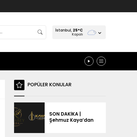
İstanbul,
25
°C
Kapalı
POPÜLER KONULAR
SON DAKİKA |
Şehmuz Kaya’dan
İsim Benzerliği
Tepkisi: “Ben Değilim,