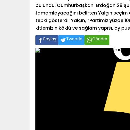
bulundu. Cumhurbaşkanı Erdoğan 28 Şuba
tamamlayacağını belirten Yalçın seçim ö
tepki gösterdi. Yalçın, “Partimiz yüzde 1
kitlemizin köklü ve sağlam yapısı, oy pu
Paylaş
Tweetle
Gönder