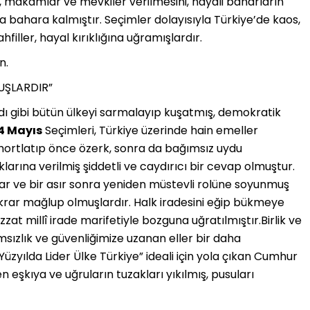
ar, makamlar ve mevkiler verilmesini, hayali baharların
a bahara kalmıştır. Seçimler dolayısıyla Türkiye’de kaos,
filler, hayal kırıklığına uğramışlardır.
n.
UŞLARDIR”
adı gibi bütün ülkeyi sarmalayıp kuşatmış, demokratik
4 Mayıs
Seçimleri, Türkiye üzerinde hain emeller
 hortlatıp önce özerk, sonra da bağımsız uydu
rına verilmiş şiddetli ve caydırıcı bir cevap olmuştur.
r ve bir asır sonra yeniden müstevli rolüne soyunmuş
 tekrar mağlup olmuşlardır. Halk iradesini eğip bükmeye
at millî irade marifetiyle bozguna uğratılmıştır.Birlik ve
sızlık ve güvenliğimize uzanan eller bir daha
 Yüzyılda Lider Ülke Türkiye” ideali için yola çıkan Cumhur
 eşkıya ve uğruların tuzakları yıkılmış, pusuları