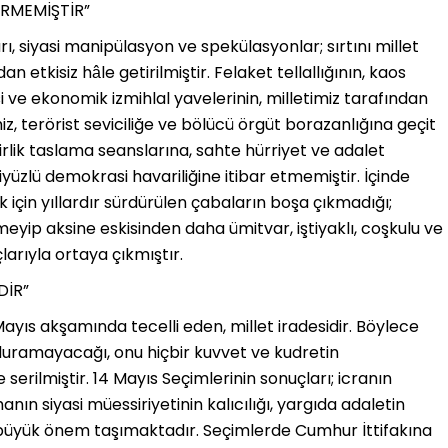
ERMEMİŞTİR”
rı, siyasi manipülasyon ve spekülasyonlar; sırtını millet
 etkisiz hâle getirilmiştir. Felaket tellallığının, kaos
si ve ekonomik izmihlal yavelerinin, milletimiz tarafından
iz, terörist seviciliğe ve bölücü örgüt borazanlığına geçit
irlik taslama seanslarına, sahte hürriyet ve adalet
kiyüzlü demokrasi havariliğine itibar etmemiştir. İçinde
için yıllardır sürdürülen çabaların boşa çıkmadığı;
rmeyip aksine eskisinden daha ümitvar, iştiyaklı, coşkulu ve
arıyla ortaya çıkmıştır.
DİR”
4 Mayıs akşamında tecelli eden, millet iradesidir. Böylece
 duramayacağı, onu hiçbir kuvvet ve kudretin
rilmiştir. 14 Mayıs Seçimlerinin sonuçları; icranın
anın siyasi müessiriyetinin kalıcılığı, yargıda adaletin
n büyük önem taşımaktadır. Seçimlerde Cumhur İttifakına