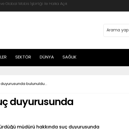
 Global Mobis İşbirliği ile Halka Açık
LER
SEKTÖR
DÜNYA
SAĞLIK
 duyurusunda bulunuldu…
uç duyurusunda
e sürdüğü müdürü hakkında suç duyurusunda