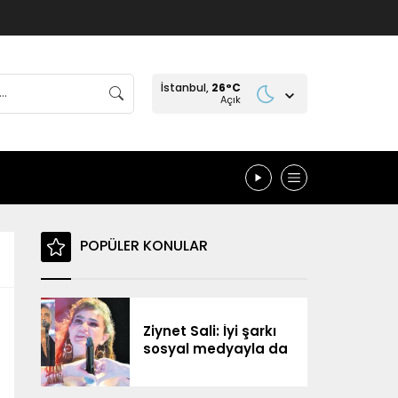
İstanbul,
26
°C
Açık
POPÜLER KONULAR
Ziynet Sali: İyi şarkı
sosyal medyayla da
yolunu buluyor