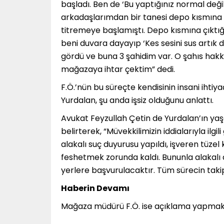
başladı. Ben de ‘Bu yaptığınız normal değil
arkadaşlarımdan bir tanesi depo kısmına 
titremeye başlamıştı. Depo kısmına çık
beni duvara dayayıp ‘Kes sesini sus artık 
gördü ve buna 3 şahidim var. O şahıs ha
mağazaya ihtar çektim” dedi.
F.Ö.’nün bu süreçte kendisinin insani ihti
Yurdalan, şu anda işsiz olduğunu anlattı.
Avukat Feyzullah Çetin de Yurdalan’ın ya
belirterek, “Müvekkilimizin iddialarıyla ilgi
alakalı suç duyurusu yapıldı, işveren tüzel
feshetmek zorunda kaldı. Bununla alakalı da 
yerlere başvurulacaktır. Tüm sürecin takip
Haberin Devamı
Mağaza müdürü F.Ö. ise açıklama yapmak 