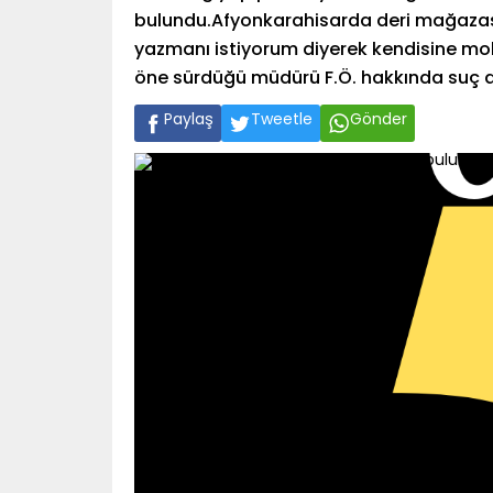
bulundu.Afyonkarahisarda deri mağazası
yazmanı istiyorum diyerek kendisine mob
öne sürdüğü müdürü F.Ö. hakkında suç 
Paylaş
Tweetle
Gönder