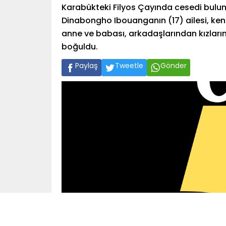
Karabükteki Filyos Çayında cesedi bulu
Dinabongho Ibouanganın (17) ailesi, ken
anne ve babası, arkadaşlarından kızlarına
boğuldu.
Paylaş
Tweetle
Gönder