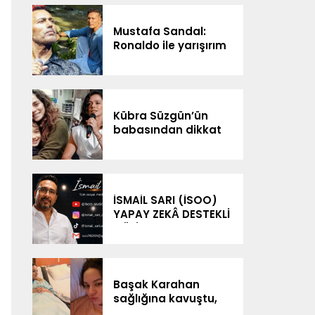
Mustafa Sandal:
Ronaldo ile yarışırım
Kübra Süzgün’ün
babasından dikkat
çeken iddialar: “3
milyon dolar
kazanıldı”
İSMAİL SARI (İSOO)
YAPAY ZEKÂ DESTEKLİ
MÜZİK
ÇALIŞMALARIYLA
DİJİTAL SAHNEDE
Başak Karahan
sağlığına kavuştu,
doğum gününü