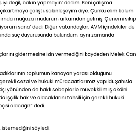
, iyi değil, bakın yapmayın’ dedim. Beni çalışma
çıkartmaya çalıştı, sakinleşeyim diye. Çünkü elim kolum
tığımda mağaza müdürüm arkamdan gelmiş. Çenemi sıkıp
diyorum sana’ dedi. Diğer vatandaşlar, AVM içindekiler de
kkında suç duyurusunda bulundum, aynı zamanda
yaçlarını gidermesine izin vermediğini kaydeden Melek Can
şadıklarının toplumun kanayan yarası olduğunu
li gerekli cezai ve hukuki müracaatlarımız yapıldı. Şahısla
 kişi yönünden de haklı sebeplerle müvekkilim iş akdini
işçilik hak ve alacaklarını tahsili için gerekli hukuki
çisi olacağız” dedi.
istemediğini söyledi.