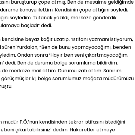
sını buruşturup çöpe atmış. Ben de mesaime geldiğimde
ürüme konuyu ilettim. Kendisinin çöpe attığını söyledi,
ğini söyledim. Tutanak yazıldı, merkeze gönderdik.
ulamaya başladı” dedi.
endisine beyaz kağıt uzatıp, ‘İstifanı yazmanı istiyorum,
leri süren Yurdalan, “Ben de bunu yapmayacağımı, benden
öyledim. Ondan sonra ‘Hayır ben seni çıkartmayacağım,
rum’ dedi. Ben de durumu bölge sorumluma bildirdim.
 de merkeze mail attım. Durumu izah ettim. Sanırım
le görüşmüşler ki; bölge sorumlumuz mağaza müdürümüzü
nuştu.
dür F.Ö.’nün kendisinden tekrar istifasını istediğini
 beni çıkartabilirsiniz’ dedim. Hakaretler etmeye