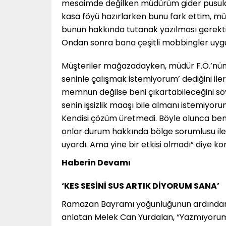
mesaimde değilken müdürüm gider pusula
kasa föyü hazırlarken bunu fark ettim, müd
bunun hakkında tutanak yazılması gerekti
Ondan sonra bana çeşitli mobbingler uyg
Müşteriler mağazadayken, müdür F.Ö.’nün k
seninle çalışmak istemiyorum’ dediğini i
memnun değilse beni çıkartabileceğini s
senin işsizlik maaşı bile almanı istemiyo
Kendisi çözüm üretmedi. Böyle olunca ben
onlar durum hakkında bölge sorumlusu i
uyardı. Ama yine bir etkisi olmadı” diye ko
Haberin Devamı
‘KES SESİNİ SUS ARTIK DİYORUM SANA’
Ramazan Bayramı yoğunluğunun ardından mü
anlatan Melek Can Yurdalan, “Yazmıyorum,