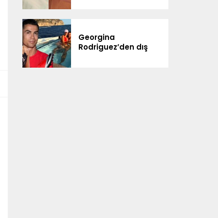
ailesiyle kutladı
Georgina
Rodriguez’den dış
görünüş eleştirilerine
yanıt