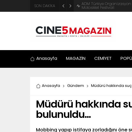
ADM Türkiye Organizasyon ve
SON DAKİKA
Motosiklet Festivali
Anasayfa
MAGAZİN
CEMİYET
POPÜ
Anasayfa
Gündem
Müdürü hakkında suç
Müdürü hakkında s
bulunuldu…
Mobbing yapıp istifaya zorladığını ön