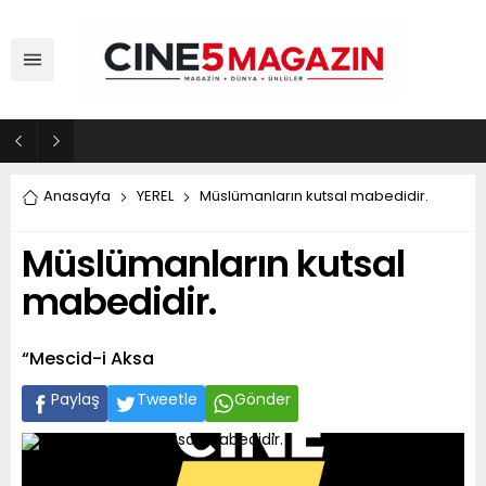
ADM Türkiye Organizasyon ve Global Mobis İşbirliği ile Halka Açık Motosiklet Festivali
Anasayfa
YEREL
Müslümanların kutsal mabedidir.
Müslümanların kutsal
mabedidir.
“Mescid-i Aksa
Paylaş
Tweetle
Gönder