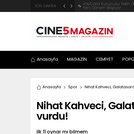
ADM Türkiye Organizasyon ve
SON DAKİKA
Motosiklet Festivali
Anasayfa
MAGAZİN
CEMİYET
POPÜ
Anasayfa
Spor
Nihat Kahveci, Galatasaray
Nihat Kahveci, Galat
vurdu!
ilk 11 oynar mı bilmem