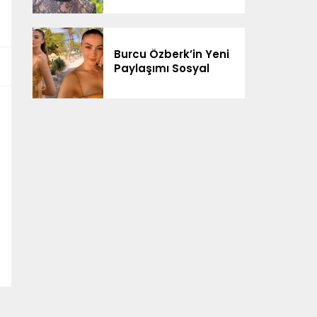
Neler Olur
Göreceğiz”
Burcu Özberk’in Yeni
Paylaşımı Sosyal
Medyada Gündem
Oldu