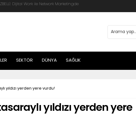
 Global Mobis İşbirliği ile Halka Açık
LER
SEKTÖR
DÜNYA
SAĞLIK
lı yıldızı yerden yere vurdu!
asaraylı yıldızı yerden yere