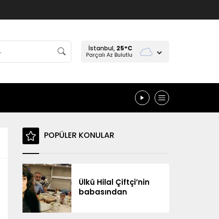
İstanbul,
25
°C
Parçalı Az Bulutlu
POPÜLER KONULAR
Ülkü Hilal Çiftçi’nin
babasından
menajere sert
suçlamalar