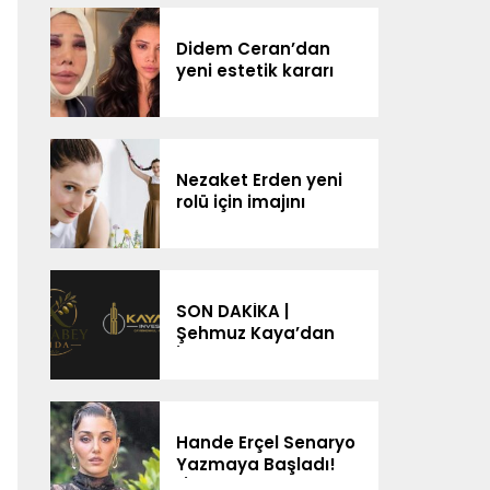
Didem Ceran’dan
yeni estetik kararı
Nezaket Erden yeni
rolü için imajını
değiştirdi
SON DAKİKA |
Şehmuz Kaya’dan
İsim Benzerliği
Tepkisi: “Ben Değilim,
Bağlantım Yok”
Hande Erçel Senaryo
Yazmaya Başladı!
“İlerleyen Zamanda