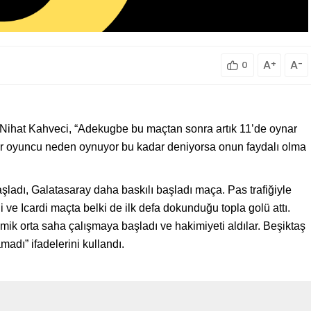
A
+
A
-
0
ihat Kahveci, “Adekugbe bu maçtan sonra artık 11’de oynar
bir oyuncu neden oynuyor bu kadar deniyorsa onun faydalı olma
şladı, Galatasaray daha baskılı başladı maça. Pas trafiğiyle
di ve Icardi maçta belki de ilk defa dokunduğu topla golü attı.
mik orta saha çalışmaya başladı ve hakimiyeti aldılar. Beşiktaş
adı” ifadelerini kullandı.