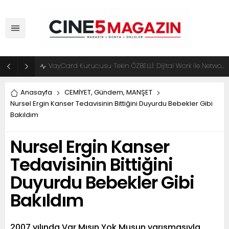
VayCard Kurucusu Tekin ÖZBELLİ: Dijital Work ile Network Marketingde Yeni Dönem Başlıyor
Anasayfa
CEMİYET
,
Gündem
,
MANŞET
Nursel Ergin Kanser Tedavisinin Bittiğini Duyurdu Bebekler Gibi
Bakıldım
Nursel Ergin Kanser
Tedavisinin Bittiğini
Duyurdu Bebekler Gibi
Bakıldım
2007 yılında Var Mısın Yok Musun yarışmasıyla