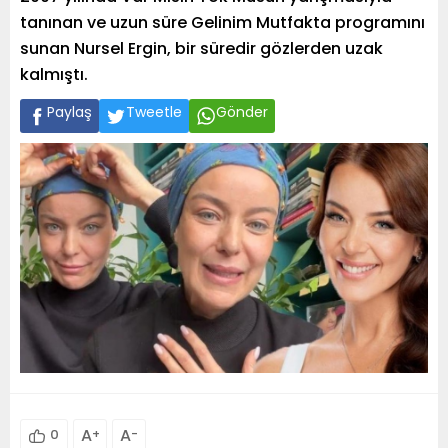
tanınan ve uzun süre Gelinim Mutfakta programını
sunan Nursel Ergin, bir süredir gözlerden uzak
kalmıştı.
Paylaş
Tweetle
Gönder
A
+
A
-
0