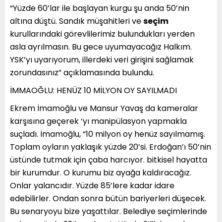
“Yüzde 60’lar ile başlayan kurgu şu anda 50’nin
altına düştü. Sandık müşahitleri ve
seçim
kurullarındaki görevlilerimiz bulundukları yerden
asla ayrılmasın. Bu gece uyumayacağız Halkım.
YSK’yı uyarıyorum, illerdeki veri girişini sağlamak
zorundasınız” açıklamasında bulundu.
İMMAOĞLU: HENÜZ 10 MİLYON OY SAYILMADI
Ekrem İmamoğlu ve Mansur Yavaş da kameralar
karşısına geçerek ‘yı manipülasyon yapmakla
suçladı. İmamoğlu, “10 milyon oy henüz sayılmamış.
Toplam oyların yaklaşık yüzde 20’si. Erdoğan’ı 50’nin
üstünde tutmak için çaba harcıyor. bitkisel hayatta
bir kurumdur. O kurumu biz ayağa kaldıracağız.
Onlar yalancıdır. Yüzde 85’lere kadar idare
edebilirler. Ondan sonra bütün bariyerleri düşecek.
Bu senaryoyu bize yaşattılar. Belediye seçimlerinde