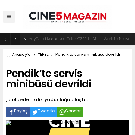
ADM Türkiye Organizasyon ve Global Mobis İşbirliği ile Halka Açık Motosiklet Festivali
Anasayfa
YEREL
Pendik’te servis minibüsü devrildi
Pendik’te servis
minibüsü devrildi
, bölgede trafik yoğunluğu oluştu.
Paylaş
Tweetle
Gönder