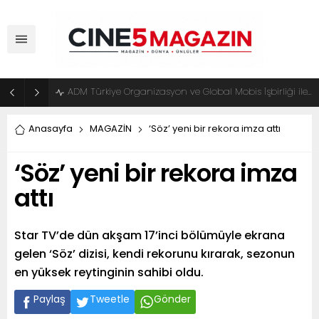
ADM Türkiye Organizasyon ve Global Mobis İşbirliği ile Halka Açık Motosiklet Festivali
Anasayfa
MAGAZİN
‘Söz’ yeni bir rekora imza attı
‘Söz’ yeni bir rekora imza
attı
Star TV’de dün akşam 17’inci bölümüyle ekrana
gelen ‘Söz’ dizisi, kendi rekorunu kırarak, sezonun
en yüksek reytinginin sahibi oldu.
Paylaş
Tweetle
Gönder