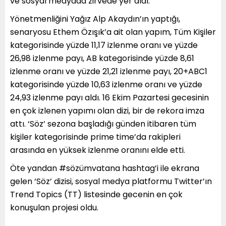
ve sosyal medyada zirvede yer aldı.
Yönetmenliğini Yağız Alp Akaydın’ın yaptığı,
senaryosu Ethem Özışık’a ait olan yapım, Tüm Kişiler
kategorisinde yüzde 11,17 izlenme oranı ve yüzde
26,98 izlenme payı, AB kategorisinde yüzde 8,61
izlenme oranı ve yüzde 21,21 izlenme payı, 20+ABC1
kategorisinde yüzde 10,63 izlenme oranı ve yüzde
24,93 izlenme payı aldı. 16 Ekim Pazartesi gecesinin
en çok izlenen yapımı olan dizi, bir de rekora imza
attı. ‘Söz’ sezona başladığı günden itibaren tüm
kişiler kategorisinde prime time’da rakipleri
arasında en yüksek izlenme oranını elde etti.
Öte yandan #sözümvatana hashtag’i ile ekrana
gelen ‘Söz’ dizisi, sosyal medya platformu Twitter’ın
Trend Topics (TT) listesinde gecenin en çok
konuşulan projesi oldu.