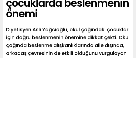
çocuklarda beslenmenin
önemi
Diyetisyen Aslı Yağcıoğlu, okul çağındaki çocuklar
için doğru beslenmenin önemine dikkat çekti. Okul
çağında beslenme alışkanlıklarında aile dışında,
arkadaş çevresinin de etkili olduğunu vurgulayan
Aslı Yağcıoğlu, çocukların günlük beslenme
düzenlerine yardımcı olması için ailelere önemli
tavsiyelerde bulundu.
Paylaş
Tweetle
Gönder