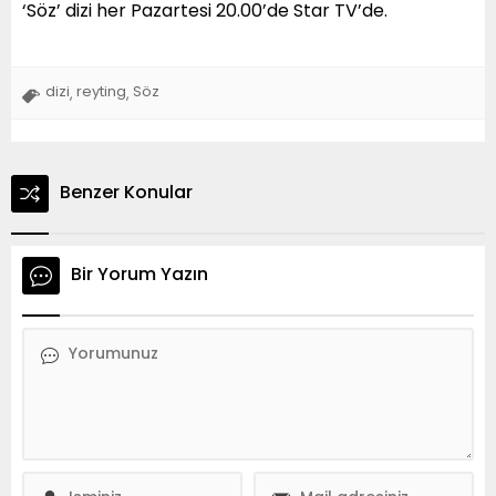
‘Söz’ dizi her Pazartesi 20.00’de Star TV’de.
dizi
reyting
Söz
,
,
Benzer Konular
Bir Yorum Yazın