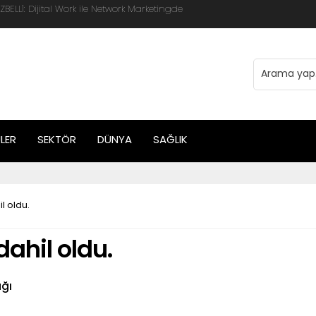
 Global Mobis İşbirliği ile Halka Açık
LER
SEKTÖR
DÜNYA
SAĞLIK
l oldu.
ahil oldu.
ğı