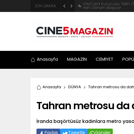
ADM Türkiye Organizasyon ve
SON DAKİKA
Motosiklet Festivali
Anasayfa
MAGAZİN
CEMİYET
POPÜ
Anasayfa
DÜNYA
Tahran metrosu da dahi
Tahran metrosu da d
İranda başörtüsüz kadınlara metro yasa
Paylaş
Tweetle
Gönder