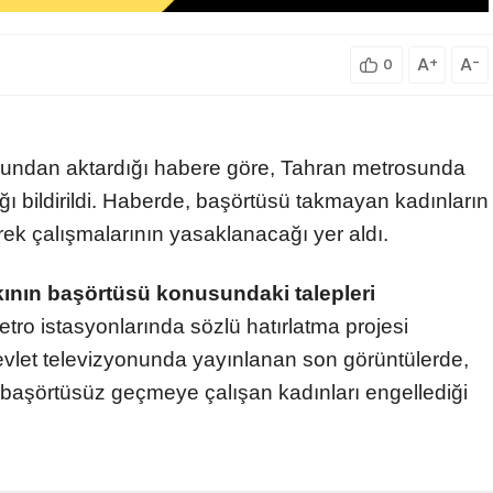
A
+
A
-
0
onundan aktardığı habere göre, Tahran metrosunda
ı bildirildi. Haberde, başörtüsü takmayan kadınların
rek çalışmalarının yasaklanacağı yer aldı.
lkının başörtüsü konusundaki talepleri
tro istasyonlarında sözlü hatırlatma projesi
evlet televizyonunda yayınlanan son görüntülerde,
n başörtüsüz geçmeye çalışan kadınları engellediği