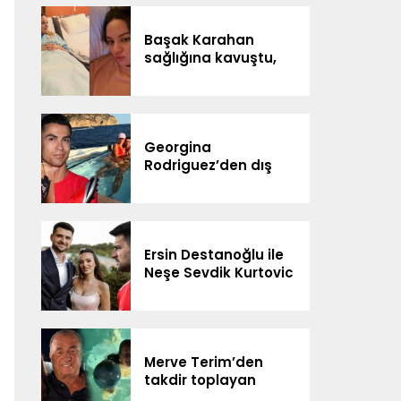
DİJİTAL SAHNEDE
Başak Karahan
sağlığına kavuştu,
doğum gününü
ailesiyle kutladı
Georgina
Rodriguez’den dış
görünüş eleştirilerine
yanıt
Ersin Destanoğlu ile
Neşe Sevdik Kurtovic
evlendi
Merve Terim’den
takdir toplayan
davranış