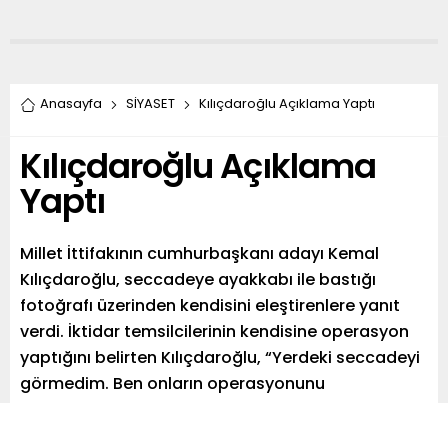
Anasayfa
SİYASET
Kılıçdaroğlu Açıklama Yaptı
Kılıçdaroğlu Açıklama
Yaptı
Millet İttifakının cumhurbaşkanı adayı Kemal
Kılıçdaroğlu, seccadeye ayakkabı ile bastığı
fotoğrafı üzerinden kendisini eleştirenlere yanıt
verdi. İktidar temsilcilerinin kendisine operasyon
yaptığını belirten Kılıçdaroğlu, “Yerdeki seccadeyi
görmedim. Ben onların operasyonunu
umursamam. Ben samimi olarak üzgünüm, bunu
ifade edeyim. Ailem hiçbir kutsala saygısızlık