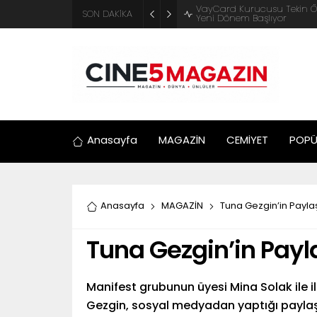
ADM Türkiye Organizasyon ve
SON DAKİKA
Motosiklet Festivali
Anasayfa
MAGAZİN
CEMİYET
POPÜ
Anasayfa
MAGAZİN
Tuna Gezgin’in Paylaş
Tuna Gezgin’in Payl
Manifest grubunun üyesi Mina Solak ile ili
Gezgin, sosyal medyadan yaptığı paylaşım