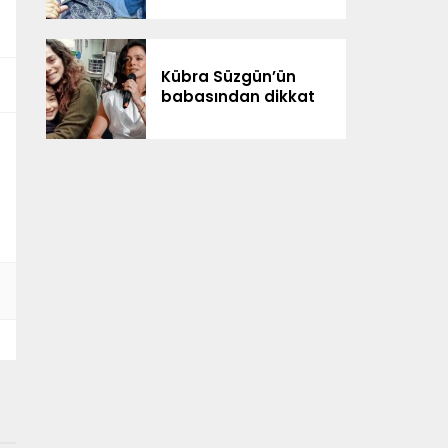
Kübra Süzgün’ün
babasından dikkat
çeken iddialar: “3
milyon dolar
kazanıldı”