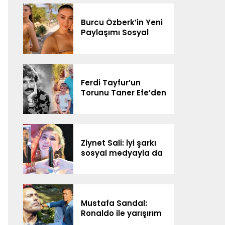
Göreceğiz”
Burcu Özberk’in Yeni
Paylaşımı Sosyal
Medyada Gündem
Oldu
Ferdi Tayfur’un
Torunu Taner Efe’den
Sürpriz Düet! Sosyal
Medyada Gündem
Oldu
Ziynet Sali: İyi şarkı
sosyal medyayla da
yolunu buluyor
Mustafa Sandal:
Ronaldo ile yarışırım