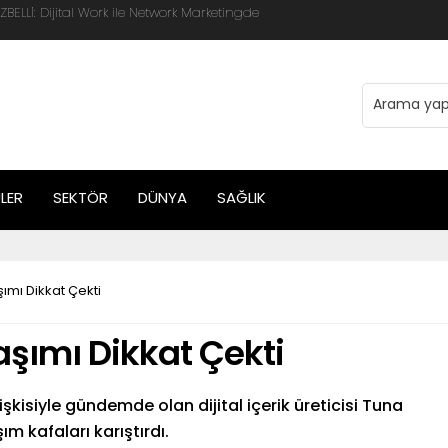
 Global Mobis İşbirliği ile Halka Açık
LER
SEKTÖR
DÜNYA
SAĞLIK
ımı Dikkat Çekti
aşımı Dikkat Çekti
şkisiyle gündemde olan dijital içerik üreticisi Tuna
 kafaları karıştırdı.