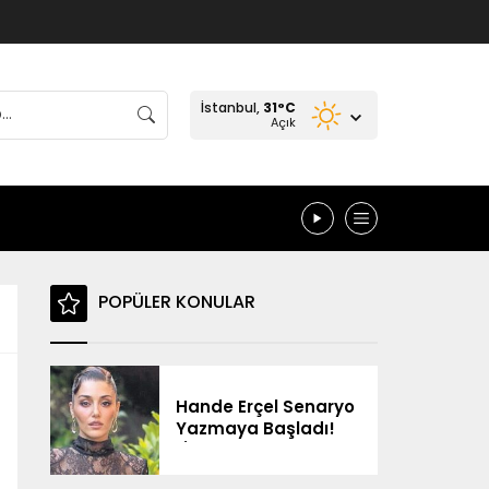
İstanbul,
31
°C
Açık
POPÜLER KONULAR
Hande Erçel Senaryo
Yazmaya Başladı!
“İlerleyen Zamanda
Neler Olur