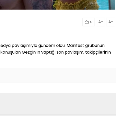
A
+
A
-
0
yal medya paylaşımıyla gündem oldu. Manifest grubunun
sık konuşulan Gezgin’in yaptığı son paylaşım, takipçilerinin