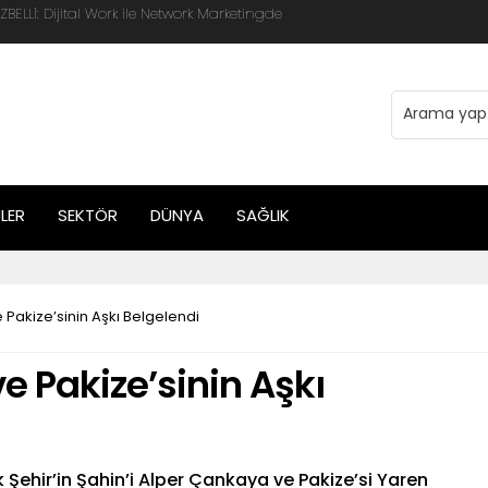
 Global Mobis İşbirliği ile Halka Açık
LER
SEKTÖR
DÜNYA
SAĞLIK
e Pakize’sinin Aşkı Belgelendi
ve Pakize’sinin Aşkı
k Şehir’in Şahin’i Alper Çankaya ve Pakize’si Yaren