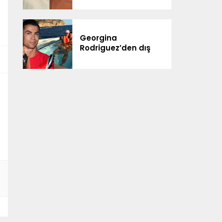
ailesiyle kutladı
Georgina
Rodriguez’den dış
görünüş eleştirilerine
yanıt