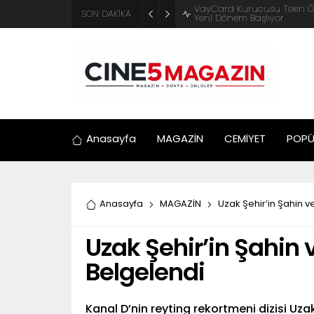
ADM Türkiye Organizasyon ve
SON DAKİKA
Motosiklet Festivali
Anasayfa
MAGAZİN
CEMİYET
POPÜ
Anasayfa
MAGAZİN
Uzak Şehir’in Şahin v
Uzak Şehir’in Şahin 
Belgelendi
Kanal D’nin reyting rekortmeni dizisi Uza