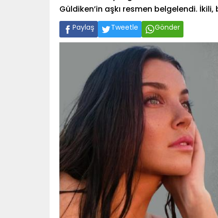
Güldiken’in aşkı resmen belgelendi. İkili, 
Paylaş
Tweetle
Gönder