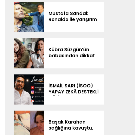
Mustafa Sandal:
Ronaldo ile yarışırım
Kübra Süzgün’ün
babasından dikkat
çeken iddialar: “3
milyon dolar
kazanıldı”
İSMAİL SARI (İSOO)
YAPAY ZEKÂ DESTEKLİ
MÜZİK
ÇALIŞMALARIYLA
DİJİTAL SAHNEDE
Başak Karahan
sağlığına kavuştu,
doğum gününü