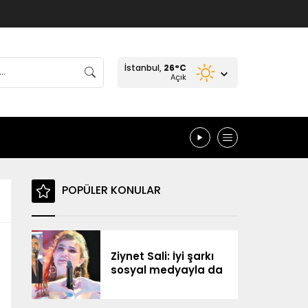
İstanbul,
26
°C
Açık
POPÜLER KONULAR
Ziynet Sali: İyi şarkı
sosyal medyayla da
yolunu buluyor