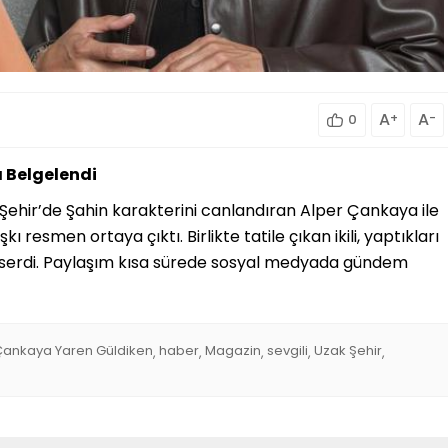
A
+
A
-
0
ı Belgelendi
 Şehir’de Şahin karakterini canlandıran Alper Çankaya ile
 resmen ortaya çıktı. Birlikte tatile çıkan ikili, yaptıkları
üne serdi. Paylaşım kısa sürede sosyal medyada gündem
Çankaya Yaren Güldiken
haber
Magazin
sevgili
Uzak Şehir
,
,
,
,
,