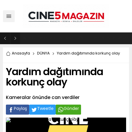
ADM Türkiye Organizasyon ve Global Mobis İşbirliği ile Halka Açık Motosiklet Festivali
Anasayfa
DÜNYA
Yardım dağıtımında korkunç olay
Yardım dağıtımında
korkunç olay
Kameralar önünde can verdiler
Paylaş
Tweetle
Gönder