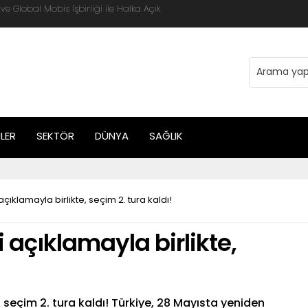
 Global Mobis İşbirliği ile Halka Açık
LER
SEKTÖR
DÜNYA
SAĞLIK
ıklamayla birlikte, seçim 2. tura kaldı!
 açıklamayla birlikte,
 seçim 2. tura kaldı! Türkiye, 28 Mayısta yeniden