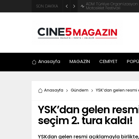
ADM Türkiye Organizasyon ve
SON DAKİKA
Motosiklet Festivali
Anasayfa
MAGAZİN
CEMİYET
POPÜ
Anasayfa
Gündem
YSK’dan gelen resmi aç
YSK’dan gelen resmi
seçim 2. tura kaldı!
YSKdan gelen resmi açıklamayla birlikte,