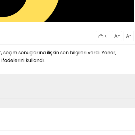
A
+
A
-
0
çim sonuçlarına ilişkin son bilgileri verdi. Yener,
ifadelerini kullandı.