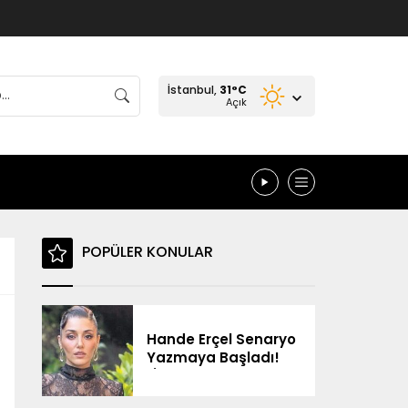
İstanbul,
31
°C
Açık
POPÜLER KONULAR
Hande Erçel Senaryo
Yazmaya Başladı!
“İlerleyen Zamanda
Neler Olur