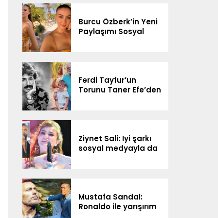
Göreceğiz”
Burcu Özberk’in Yeni
Paylaşımı Sosyal
Medyada Gündem
Oldu
Ferdi Tayfur’un
Torunu Taner Efe’den
Sürpriz Düet! Sosyal
Medyada Gündem
Oldu
Ziynet Sali: İyi şarkı
sosyal medyayla da
yolunu buluyor
Mustafa Sandal:
Ronaldo ile yarışırım