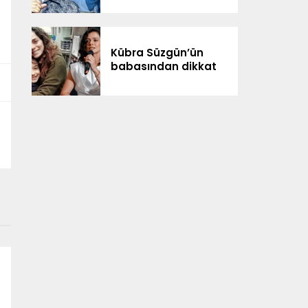
Kübra Süzgün’ün
babasından dikkat
çeken iddialar: “3
milyon dolar
kazanıldı”