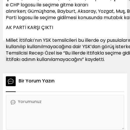
e CHP logosu ile seçime gitme kararı
alınırken; Gümüşhane, Bayburt, Aksaray, Yozgat, Muş, Bitl
Parti logosu ile seçime gidilmesi konusunda mutabık kal
AK PARTİ KARŞI ÇIKTI
Millet İttifakı’nın YSK temsilcileri bu illerde oy pusulaları
kullanılıp kullanılmayacağına dair YSK’dan görüş isterk
Temsilcisi Recep Özel ise “Bu illerde ittifakla seçime g
İttifakı adının kullanılamayacağını” kaydetti.
Bir Yorum Yazın