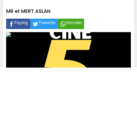
MR et MERT ASLAN
Paylaş
Tweetle
Gönder
A
+
A
-
0