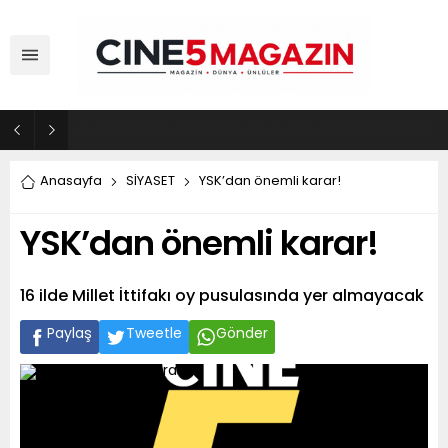
ADM Türkiye Organizasyon ve Global Mobis İşbirliği ile Halka Açık Motosiklet Festivali
Anasayfa
SİYASET
YSK’dan önemli karar!
YSK’dan önemli karar!
16 ilde Millet İttifakı oy pusulasında yer almayacak
Paylaş
Tweetle
Gönder